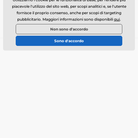
piacevole l'utilizzo del sito web, per scopi analitici e, se l'utente
Dove ci puoi trovare
fornisce il proprio consenso, anche per scopi di targeting
pubblicitario. Maggiori informazioni sono disponibili
qui
.
Italiano
Non sono d'accordo
Sono d'accordo
Tutto sull’acquisto
Chi siamo
Trasporto
Condizioni commerciali
Reclami
Restituzione della merce
Cambio della merce
Politica dell’utilizzo dei
cookie
Informazioni di contatto
Informativa sul trattamento
dei dati personali