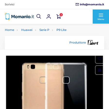
info@momanio.it
Scrivici
0
Menu
Home
Huawei
Serie P
P9 Lite
Produttore