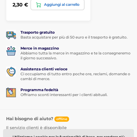
2,30 €
Aggiungi al carrello
Trasporto gratuito
Basta acquistare per più di 50 euro e il trasporto è gratuito.
Merce in magazzino
Abbiamo tutta la merce in magazzino e te la consegneremo
il giorno successivo.
Assistenza clienti veloce
Ci occupiamo di tutto entro poche ore, reclami, domande o
cambi di merce.
Programma fedeltà
Offriamo sconti interessanti per i clienti abituali.
Hai bisogno di aiuto?
offline
Il servizio clienti è disponibile
info@momanio.it
Utilizziamo i cookie per le funzionalità di base, per rendere più