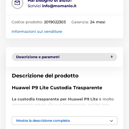
Hai bisogno di aiuto?
Scrivici
info@momanio.it
Codice prodotto:
2019022303
Garanzia:
24 mesi
Informazioni sul venditore
Descrizione e parametri
Descrizione del prodotto
Huawei P9 Lite Custodia Trasparente
La custodia trasparente per Huawei P9 Lite
è molto
apprezzata grazie alla sua trasparenza, poiché non
altera l'aspetto del tuo telefono.
La cover trasparente per Huawei P9 Lite
offre al tuo
Mostra la descrizione completa
smartphone una protezione perfetta delle parti