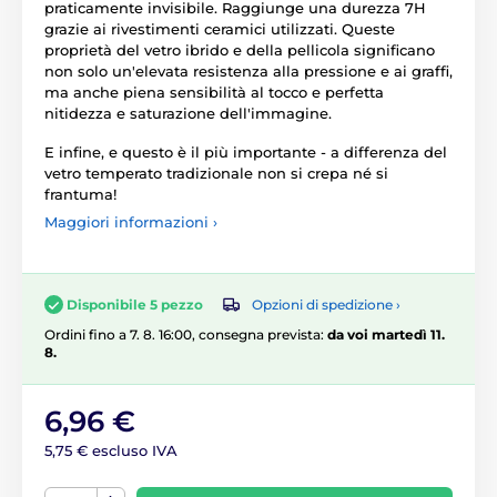
praticamente invisibile. Raggiunge una durezza 7H
grazie ai rivestimenti ceramici utilizzati. Queste
proprietà del vetro ibrido e della pellicola significano
non solo un'elevata resistenza alla pressione e ai graffi,
ma anche piena sensibilità al tocco e perfetta
nitidezza e saturazione dell'immagine.
E infine, e questo è il più importante - a differenza del
vetro temperato tradizionale non si crepa né si
frantuma!
Maggiori informazioni ›
Opzioni di spedizione ›
Disponibile 5 pezzo
Ordini fino a 7. 8. 16:00, consegna prevista:
da voi martedì 11.
8.
6,96 €
5,75 € escluso IVA