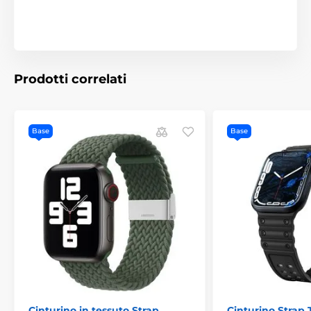
Prodotti correlati
Base
Base
Cinturino in tessuto Strap
Cinturino Strap 