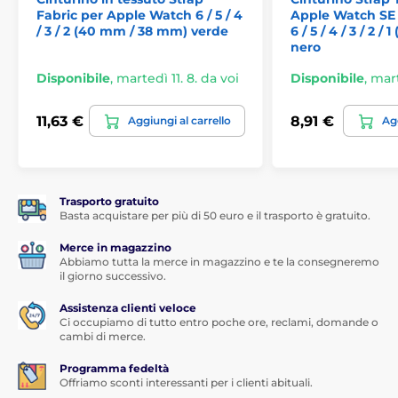
Fabric per Apple Watch 6 / 5 / 4
Apple Watch SE 1 /
/ 3 / 2 (40 mm / 38 mm) verde
6 / 5 / 4 / 3 / 2 /
nero
Disponibile
,
martedì 11. 8. da voi
Disponibile
,
mart
11,63 €
8,91 €
Aggiungi al carrello
Agg
Trasporto gratuito
Basta acquistare per più di 50 euro e il trasporto è gratuito.
Merce in magazzino
Abbiamo tutta la merce in magazzino e te la consegneremo
il giorno successivo.
Assistenza clienti veloce
Ci occupiamo di tutto entro poche ore, reclami, domande o
cambi di merce.
Programma fedeltà
Offriamo sconti interessanti per i clienti abituali.