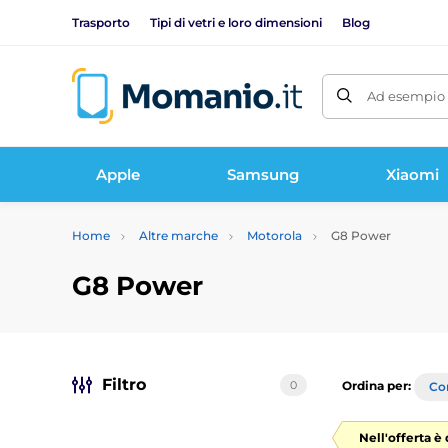
Trasporto
Tipi di vetri e loro dimensioni
Blog
Ad esempio 
Apple
Samsung
Xiaomi
Home
Altre marche
Motorola
G8 Power
G8 Power
Filtro
0
Ordina per:
Con
Nell'offerta è