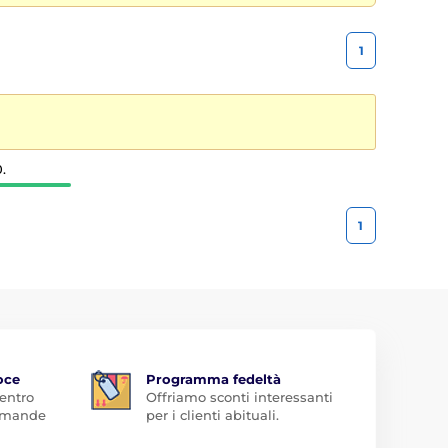
1
.
1
oce
Programma fedeltà
 entro
Offriamo sconti interessanti
domande
per i clienti abituali.