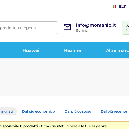
EUR
info@momanio.it
A
prodotto, categoria
e
Scrivici
Huawei
Realme
Altre mar
sigliati
Dal più economico
Dal più costoso
Dal più recente
 disponibile 0 prodotti
- filtra i risultati in base alle tue esigenze.