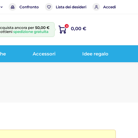
Confronto
Lista dei desideri
Accedi
0
cquista ancora per
50,00 €
0,00 €
 ottieni
spedizione gratuita
che
Accessori
Idee regalo