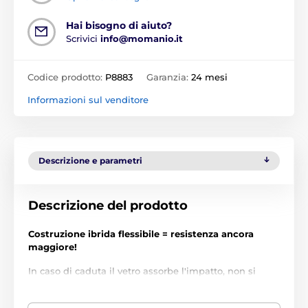
Hai bisogno di aiuto?
Scrivici
info@momanio.it
Codice prodotto:
P8883
Garanzia:
24 mesi
Informazioni sul venditore
Descrizione e parametri
Descrizione del prodotto
Costruzione ibrida flessibile = resistenza ancora
maggiore!
In caso di caduta il vetro assorbe l'impatto, non si
rompe e protegge il display e le tue mani. Questo
grazie alla sua costruzione ibrida unica: la