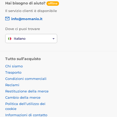
pratica questo significa che puoi essere sicuro che il
Hai bisogno di aiuto?
offline
prodotto che usi è completamente sicuro non solo per
Il servizio clienti è disponibile
il tuo corpo, ma anche per l'ambiente. Il certificato può
essere scaricato nella scheda prodotto.
info@momanio.it
Specifiche:
Dove ci puoi trovare
Materiale: vetro temperato 9H + pellicola PET
Italiano
Grado di copertura schermo: copre tutto lo schermo
Adesivo: su tutta la superficie
Spessore: 0,30 mm
Tutto sull’acquisto
Rivestimento oleofobo: sì
Chi siamo
Trasporto
Certificazioni: Biomaster, PZH
Condizioni commerciali
Nella confezione:
Reclami
Restituzione della merce
Vetro ibrido
Cambio della merce
Panno umido
Politica dell’utilizzo dei
Panno asciutto
cookie
Adesivi antipolvere
Informazioni di contatto