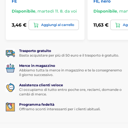
FE
FE, nero
Vetro su misura per il tuo modello di smartphone
Disponibile
,
martedì 11. 8. da voi
Disponibile
,
mart
Ogni vetro ha un design individuale adattato al
modello di smartphone selezionato. I ritagli precisi
3,46 €
11,63 €
Aggiungi al carrello
Agg
consentono l'accesso libero all'altoparlante, al
microfono o ai pulsanti a seconda della costruzione
del telefono. Sui modelli con lettore di impronte
digitali il vetro collabora perfettamente garantendo un
funzionamento libero.
Trasporto gratuito
Basta acquistare per più di 50 euro e il trasporto è gratuito.
Costruzione flessibile per un'installazione facile
Merce in magazzino
L'installazione del Forcell Flexible è molto semplice e
Abbiamo tutta la merce in magazzino e te la consegneremo
può essere gestita anche da un utente normale.
il giorno successivo.
Grazie alla pellicola PET aggiunta, il vetro si piega
facilmente e si adatta alla superficie dello schermo. Ti
Assistenza clienti veloce
consigliamo di guardare il video in cui presentiamo in
Ci occupiamo di tutto entro poche ore, reclami, domande o
dettaglio l'installazione del vetro.
cambi di merce.
Certificato dall'Istituto Nazionale di Igiene come
Programma fedeltà
Offriamo sconti interessanti per i clienti abituali.
prodotto sicuro per la salute e l'ambiente.
I vetri Forcell Flexible sono certificati igienicamente
dall'Istituto Nazionale di Igiene Polacco (PZH). In