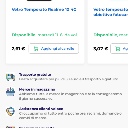
Vetro Temperato Realme 10 4G
Vetro temperato
obiettivo fotoca
Disponibile
,
martedì 11. 8. da voi
Disponibile
,
mart
2,61 €
3,07 €
Aggiungi al carrello
Agg
Trasporto gratuito
Basta acquistare per più di 50 euro e il trasporto è gratuito.
Merce in magazzino
Abbiamo tutta la merce in magazzino e te la consegneremo
il giorno successivo.
Assistenza clienti veloce
Ci occupiamo di tutto entro poche ore, reclami, domande o
cambi di merce.