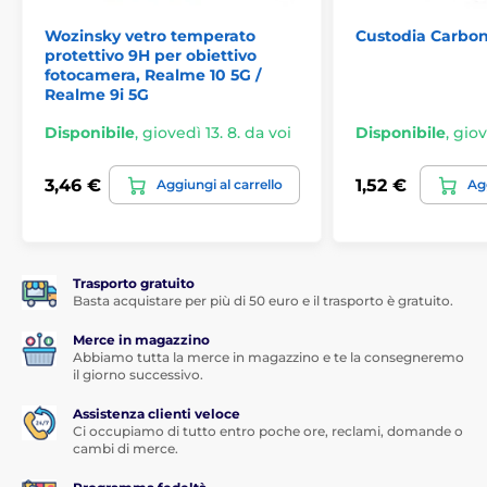
Wozinsky vetro temperato
Custodia Carbon
protettivo 9H per obiettivo
fotocamera, Realme 10 5G /
Realme 9i 5G
Disponibile
,
giovedì 13. 8. da voi
Disponibile
,
giov
3,46 €
1,52 €
Aggiungi al carrello
Agg
Trasporto gratuito
Basta acquistare per più di 50 euro e il trasporto è gratuito.
Merce in magazzino
Abbiamo tutta la merce in magazzino e te la consegneremo
il giorno successivo.
Assistenza clienti veloce
Ci occupiamo di tutto entro poche ore, reclami, domande o
cambi di merce.