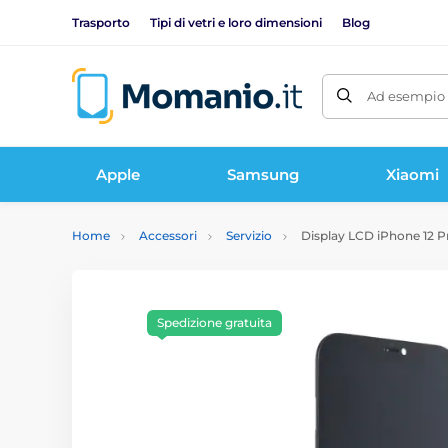
Trasporto
Tipi di vetri e loro dimensioni
Blog
Ad esempio 
Apple
Samsung
Xiaomi
Home
Accessori
Servizio
Display LCD iPhone 12 Pr
Spedizione gratuita