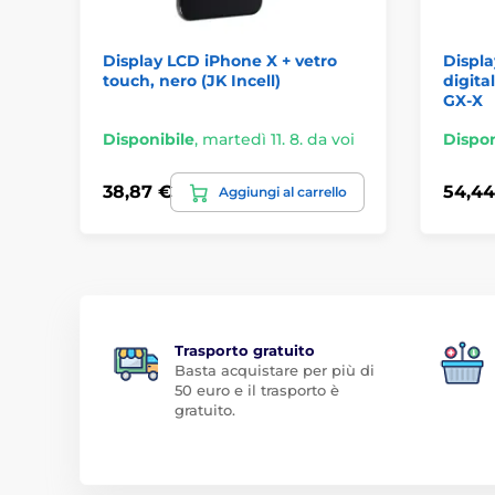
Display LCD iPhone X + vetro
Displa
touch, nero (JK Incell)
digita
GX-X
Disponibile
,
martedì 11. 8. da voi
Dispon
38,87 €
54,44
Aggiungi al carrello
Trasporto gratuito
Basta acquistare per più di
50 euro e il trasporto è
gratuito.