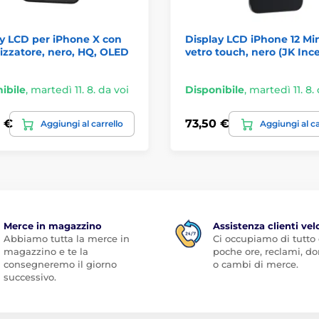
y LCD per iPhone X con
Display LCD iPhone 12 Min
lizzatore, nero, HQ, OLED
vetro touch, nero (JK Ince
ibile
,
martedì 11. 8. da voi
Disponibile
,
martedì 11. 8.
 €
73,50 €
Aggiungi al carrello
Aggiungi al ca
Merce in magazzino
Assistenza clienti vel
Abbiamo tutta la merce in
Ci occupiamo di tutto
magazzino e te la
poche ore, reclami, 
consegneremo il giorno
o cambi di merce.
successivo.