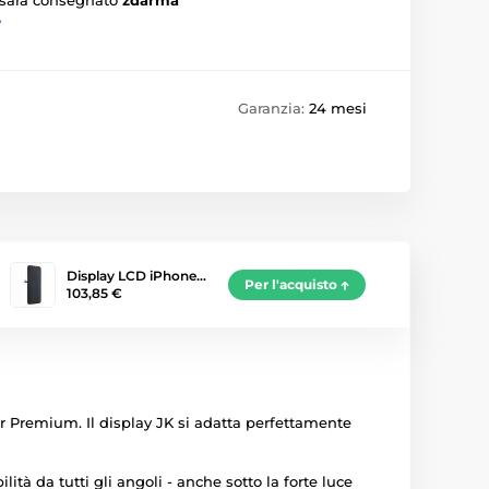
›
Garanzia:
24 mesi
Display LCD iPhone…
Per l'acquisto
103,85 €
r Premium. Il display JK si adatta perfettamente
lità da tutti gli angoli - anche sotto la forte luce