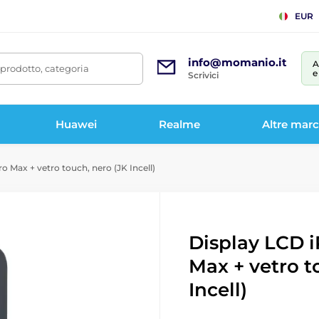
EUR
info@momanio.it
A
prodotto, categoria
e
Scrivici
Huawei
Realme
Altre mar
o Max + vetro touch, nero (JK Incell)
Display LCD i
Max + vetro t
Incell)