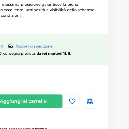
la massima precisione garantisce la piena
un'eccellente luminosità e visibilità dello schermo
 condizioni.
zo
Opzioni di spedizione ›
:00, consegna prevista:
da voi martedì 11. 8.
Aggiungi al carrello
 sarà consegnato
zdarma