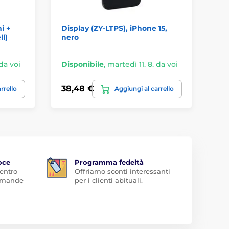
i +
Display (ZY-LTPS), iPhone 15,
Di
ll)
nero
4,
 da voi
Disponibile
,
martedì 11. 8. da voi
Di
38,48 €
20
rrello
Aggiungi al carrello
oce
Programma fedeltà
 entro
Offriamo sconti interessanti
domande
per i clienti abituali.