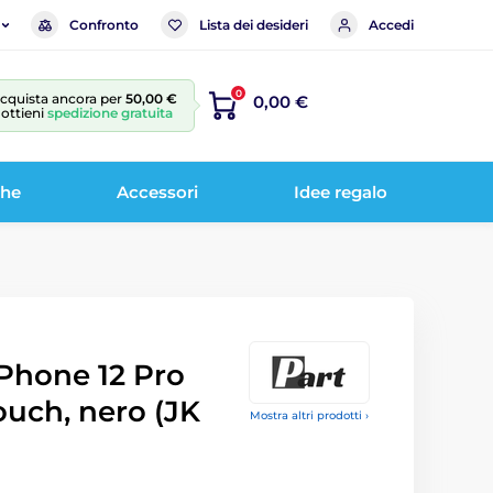
Confronto
Lista dei desideri
Accedi
0
cquista ancora per
50,00 €
0,00 €
 ottieni
spedizione gratuita
che
Accessori
Idee regalo
Phone 12 Pro
ouch, nero (JK
Mostra altri prodotti ›