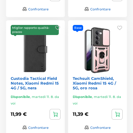
Confrontare
Confrontare
Miglior rapporto qualità-
Base
prezzo
Custodia Tactical Field
Techsuit CamShield,
Notes, Xiaomi Redmi 15
Xiaomi Redmi 15 4G /
4G / 5G, nera
5G, oro rosa
Disponibile
,
martedì 11. 8. da
Disponibile
,
martedì 11. 8. da
voi
voi
11,99 €
11,39 €
Confrontare
Confrontare