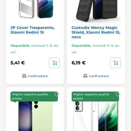
JP Cover Trasparente,
Custodia Wency Magic
Xiaomi Redmi 15
Shield, Xiaomi Redmi 15,
nero
Disponibile
,
martedì 11. 8. da
Disponibile
,
martedì 11. 8. da
voi
voi
5,41 €
6,19 €
Confrontare
Confrontare
Miglior rapporto qualità-
Miglior rapporto qualità-
prezzo
prezzo