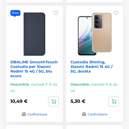
Base
OBAL:ME SmoothTouch
Custodia Shining,
Custodia per Xiaomi
Xiaomi Redmi 15 4G /
Redmi 15 4G / 5G, blu
5G, dorata
scuro
Disponibile
,
martedì 11. 8. da
Disponibile
,
martedì 11. 8. da
voi
voi
10,49 €
5,30 €
Confrontare
Confrontare