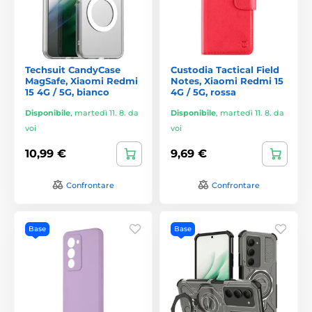
Techsuit CandyCase
Custodia Tactical Field
MagSafe, Xiaomi Redmi
Notes, Xiaomi Redmi 15
15 4G / 5G, bianco
4G / 5G, rossa
Disponibile
,
martedì 11. 8. da
Disponibile
,
martedì 11. 8. da
voi
voi
10,99 €
9,69 €
Confrontare
Confrontare
Base
Base