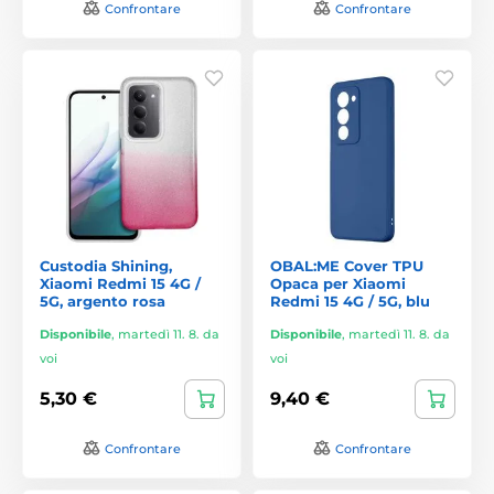
Confrontare
Confrontare
Custodia Shining,
OBAL:ME Cover TPU
Xiaomi Redmi 15 4G /
Opaca per Xiaomi
5G, argento rosa
Redmi 15 4G / 5G, blu
Disponibile
,
martedì 11. 8. da
Disponibile
,
martedì 11. 8. da
voi
voi
5,30 €
9,40 €
Confrontare
Confrontare