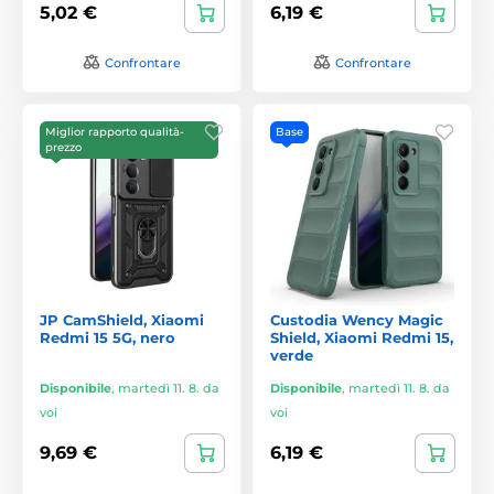
5,02 €
6,19 €
Confrontare
Confrontare
Miglior rapporto qualità-
Base
prezzo
JP CamShield, Xiaomi
Custodia Wency Magic
Redmi 15 5G, nero
Shield, Xiaomi Redmi 15,
verde
Disponibile
,
martedì 11. 8. da
Disponibile
,
martedì 11. 8. da
voi
voi
9,69 €
6,19 €