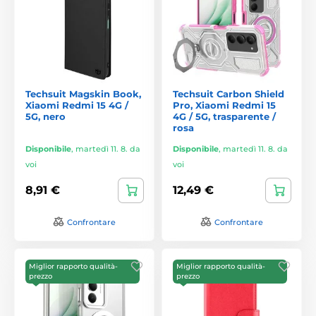
Techsuit Magskin Book,
Techsuit Carbon Shield
Xiaomi Redmi 15 4G /
Pro, Xiaomi Redmi 15
5G, nero
4G / 5G, trasparente /
rosa
Disponibile
,
martedì 11. 8. da
Disponibile
,
martedì 11. 8. da
voi
voi
8,91 €
12,49 €
Confrontare
Confrontare
Miglior rapporto qualità-
Miglior rapporto qualità-
prezzo
prezzo