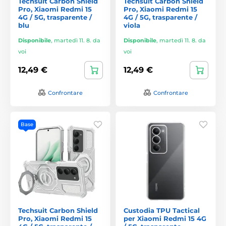
Techsuit Carbon Shield
Techsuit Carbon Shield
Pro, Xiaomi Redmi 15
Pro, Xiaomi Redmi 15
4G / 5G, trasparente /
4G / 5G, trasparente /
blu
viola
Disponibile
,
martedì 11. 8. da
Disponibile
,
martedì 11. 8. da
voi
voi
12,49 €
12,49 €
Confrontare
Confrontare
Base
Techsuit Carbon Shield
Custodia TPU Tactical
Pro, Xiaomi Redmi 15
per Xiaomi Redmi 15 4G