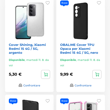
Base
Cover Shining, Xiaomi
OBAL:ME Cover TPU
Redmi 15 4G / 5G,
Opaca per Xiaomi
argento
Redmi 15 4G / 5G, nero
Disponibile
,
martedì 11. 8. da
Disponibile
,
martedì 11. 8. da
voi
voi
5,30 €
9,99 €
Confrontare
Confrontare
Base
Base