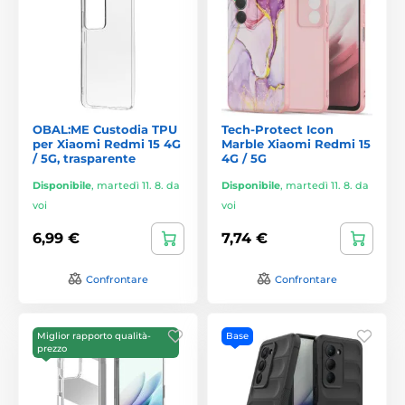
OBAL:ME Custodia TPU
Tech-Protect Icon
per Xiaomi Redmi 15 4G
Marble Xiaomi Redmi 15
/ 5G, trasparente
4G / 5G
Disponibile
,
martedì 11. 8. da
Disponibile
,
martedì 11. 8. da
voi
voi
6,99 €
7,74 €
Confrontare
Confrontare
Miglior rapporto qualità-
Base
prezzo