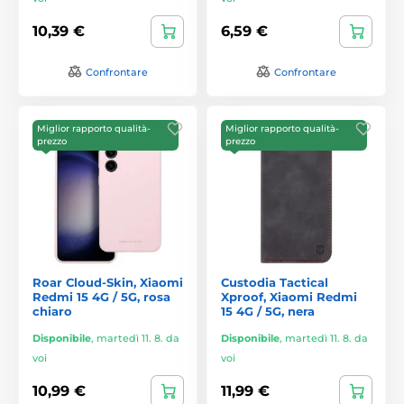
10,39 €
6,59 €
Confrontare
Confrontare
Miglior rapporto qualità-
Miglior rapporto qualità-
prezzo
prezzo
Roar Cloud-Skin, Xiaomi
Custodia Tactical
Redmi 15 4G / 5G, rosa
Xproof, Xiaomi Redmi
chiaro
15 4G / 5G, nera
Disponibile
,
martedì 11. 8. da
Disponibile
,
martedì 11. 8. da
voi
voi
10,99 €
11,99 €