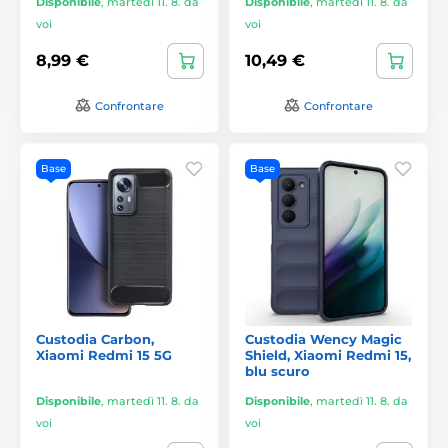
Disponibile
,
martedì 11. 8. da
Disponibile
,
martedì 11. 8. da
voi
voi
8,99 €
10,49 €
Confrontare
Confrontare
Base
Base
Custodia Carbon,
Custodia Wency Magic
Xiaomi Redmi 15 5G
Shield, Xiaomi Redmi 15,
blu scuro
Disponibile
,
martedì 11. 8. da
Disponibile
,
martedì 11. 8. da
voi
voi