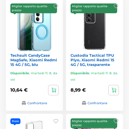
Miglior rapporto qualità-
Miglior rapporto qualità-
prezzo
prezzo
Techsuit CandyCase
Custodia Tactical TPU
MagSafe, Xiaomi Redmi
Plyo, Xiaomi Redmi 15
15 4G / 5G, blu
4G / 5G, trasparente
Disponibile
,
martedì 11. 8. da
Disponibile
,
martedì 11. 8. da
voi
voi
10,64 €
8,99 €
Confrontare
Confrontare
Base
Miglior rapporto qualità-
prezzo