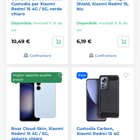
Custodia per Xiaomi
Shield, Xiaomi Redmi 15,
Redmi 15 4G / 5G, verde
blu
chiaro
Disponibile
,
martedì 11. 8. da
Disponibile
,
martedì 11. 8. da
voi
voi
10,49 €
6,19 €
Confrontare
Confrontare
Miglior rapporto qualità-
Base
prezzo
Roar Cloud-Skin, Xiaomi
Custodia Carbon,
Redmi 15 4G / 5G,
Xiaomi Redmi 15 4G
azzurro chiaro