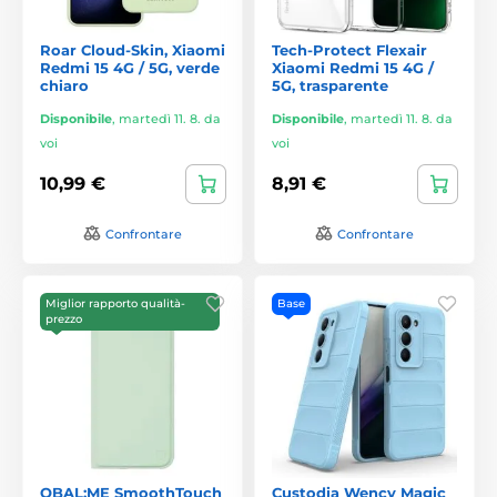
Roar Cloud-Skin, Xiaomi
Tech-Protect Flexair
Redmi 15 4G / 5G, verde
Xiaomi Redmi 15 4G /
chiaro
5G, trasparente
Disponibile
,
martedì 11. 8. da
Disponibile
,
martedì 11. 8. da
voi
voi
10,99 €
8,91 €
Confrontare
Confrontare
Miglior rapporto qualità-
Base
prezzo
OBAL:ME SmoothTouch
Custodia Wency Magic