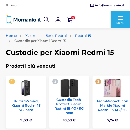
info@momanio.it
Scrivici
0
Menu
Home
Xiaomi
Serie Redmi
Redmi 15
Custodie per Xiaomi Redmi 15
Custodie per Xiaomi Redmi 15
Prodotti più venduti
Custodia Tech-
JP CamShield,
Tech-Protect Icon
Protect Xiaomi
Xiaomi Redmi 15
Marble Xiaomi
Redmi 15 4G / 5G,
5G, nero
Redmi 15 4G / 5G
nera
9,69 €
10,39 €
7,74 €