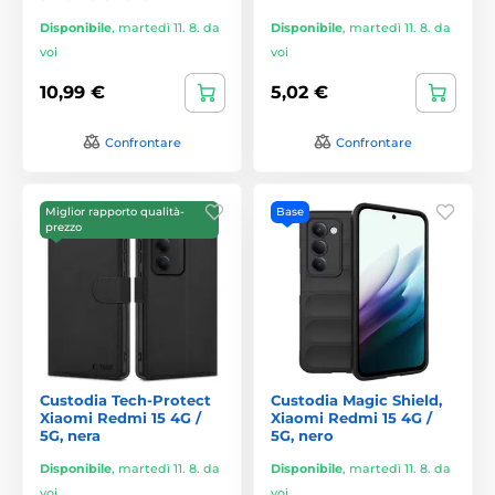
Disponibile
,
martedì 11. 8. da
Disponibile
,
martedì 11. 8. da
voi
voi
10,99 €
5,02 €
Confrontare
Confrontare
Miglior rapporto qualità-
Base
prezzo
Custodia Tech-Protect
Custodia Magic Shield,
Xiaomi Redmi 15 4G /
Xiaomi Redmi 15 4G /
5G, nera
5G, nero
Disponibile
,
martedì 11. 8. da
Disponibile
,
martedì 11. 8. da
voi
voi