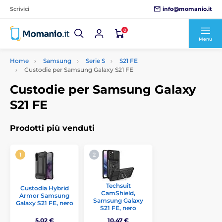
info@momanio.it
Scrivici
0
Menu
Home
Samsung
Serie S
S21 FE
Custodie per Samsung Galaxy S21 FE
Custodie per Samsung Galaxy
S21 FE
Prodotti più venduti
Techsuit
Custodia Hybrid
CamShield,
Armor Samsung
Samsung Galaxy
Galaxy S21 FE, nero
S21 FE, nero
5,02 €
10,47 €