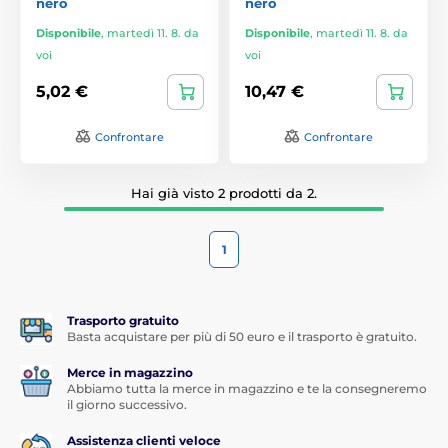
nero
nero
Disponibile
,
martedì 11. 8. da
Disponibile
,
martedì 11. 8. da
voi
voi
5,02 €
10,47 €
Confrontare
Confrontare
Hai già visto 2 prodotti da 2.
1
Trasporto gratuito
Basta acquistare per più di 50 euro e il trasporto è gratuito.
Merce in magazzino
Abbiamo tutta la merce in magazzino e te la consegneremo
il giorno successivo.
Assistenza clienti veloce