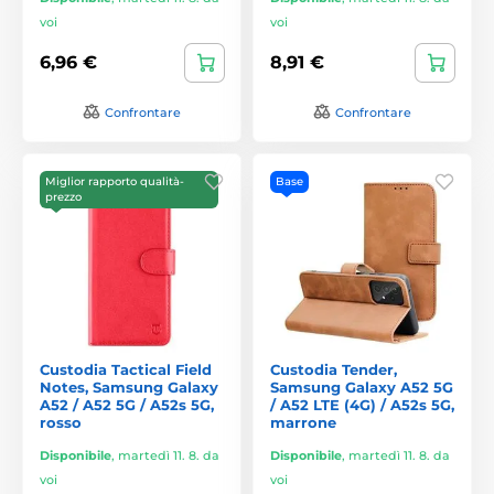
voi
voi
6,96 €
8,91 €
Confrontare
Confrontare
Miglior rapporto qualità-
Base
prezzo
Custodia Tactical Field
Custodia Tender,
Notes, Samsung Galaxy
Samsung Galaxy A52 5G
A52 / A52 5G / A52s 5G,
/ A52 LTE (4G) / A52s 5G,
rosso
marrone
Disponibile
,
martedì 11. 8. da
Disponibile
,
martedì 11. 8. da
voi
voi