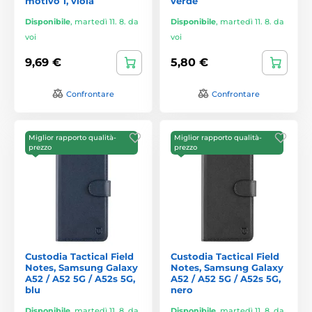
motivo 1, viola
verde
Disponibile
,
martedì 11. 8. da
Disponibile
,
martedì 11. 8. da
voi
voi
9,69 €
5,80 €
Confrontare
Confrontare
Miglior rapporto qualità-
Miglior rapporto qualità-
prezzo
prezzo
Custodia Tactical Field
Custodia Tactical Field
Notes, Samsung Galaxy
Notes, Samsung Galaxy
A52 / A52 5G / A52s 5G,
A52 / A52 5G / A52s 5G,
blu
nero
Disponibile
,
martedì 11. 8. da
Disponibile
,
martedì 11. 8. da