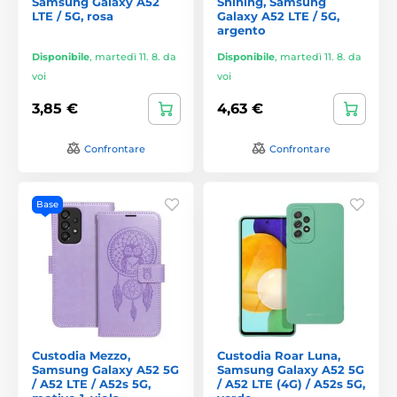
Samsung Galaxy A52
Shining, Samsung
LTE / 5G, rosa
Galaxy A52 LTE / 5G,
argento
Disponibile
,
martedì 11. 8. da
Disponibile
,
martedì 11. 8. da
voi
voi
3,85 €
4,63 €
Confrontare
Confrontare
Base
Custodia Mezzo,
Custodia Roar Luna,
Samsung Galaxy A52 5G
Samsung Galaxy A52 5G
/ A52 LTE / A52s 5G,
/ A52 LTE (4G) / A52s 5G,