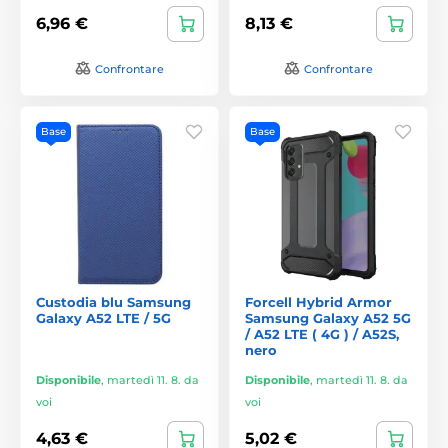
6,96 €
8,13 €
Confrontare
Confrontare
Base
Base
Custodia blu Samsung
Forcell Hybrid Armor
Galaxy A52 LTE / 5G
Samsung Galaxy A52 5G
/ A52 LTE ( 4G ) / A52S,
nero
Disponibile
,
martedì 11. 8. da
Disponibile
,
martedì 11. 8. da
voi
voi
4,63 €
5,02 €