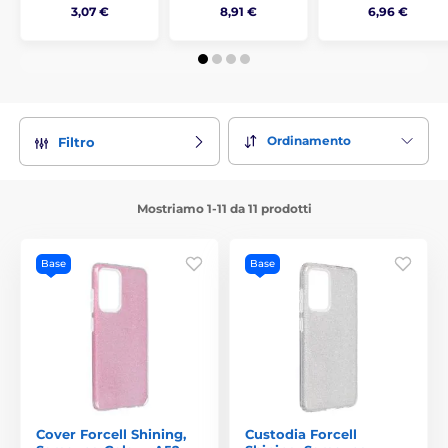
3,07 €
8,91 €
6,96 €
Ordinamento
Filtro
Mostriamo 1-11 da 11 prodotti
Base
Base
Cover Forcell Shining,
Custodia Forcell