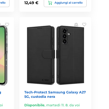
12,49 €
rello
Aggiungi al carrello
g
Tech-Protect Samsung Galaxy A27
5G, custodia nera
oi
Disponibile
,
martedì 11. 8. da voi