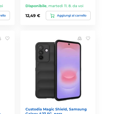
oi
Disponibile
,
martedì 11. 8. da voi
12,49 €
rello
Aggiungi al carrello
Custodia Magic Shield, Samsung
a
Galaxy A27 5G, nera