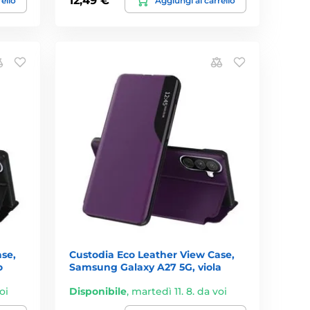
12,49 €
rello
Aggiungi al carrello
se,
Custodia Eco Leather View Case,
o
Samsung Galaxy A27 5G, viola
oi
Disponibile
,
martedì 11. 8. da voi