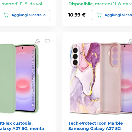
,
martedì 11. 8. da voi
Disponibile
,
martedì 11. 8. da v
10,99 €
Aggiungi al carrello
Aggiungi al car
ftFlex custodia,
Tech-Protect Icon Marble
laxy A27 5G, menta
Samsung Galaxy A27 5G