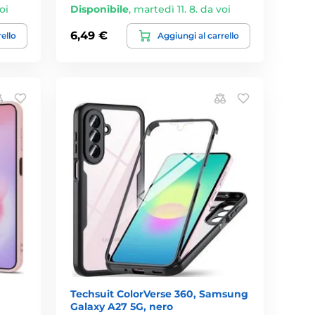
oi
Disponibile
,
martedì 11. 8. da voi
6,49 €
rello
Aggiungi al carrello
Techsuit ColorVerse 360, Samsung
Galaxy A27 5G, nero