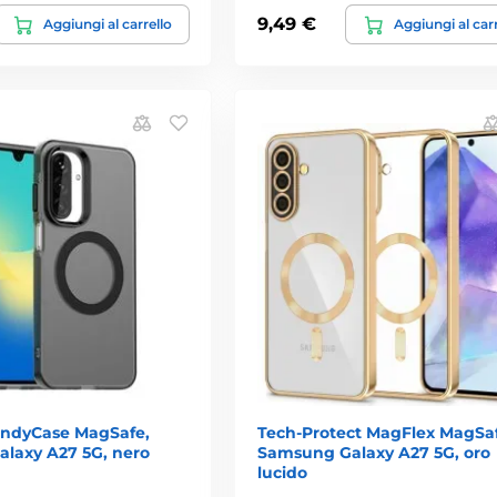
9,49 €
Aggiungi al carrello
Aggiungi al car
andyCase MagSafe,
Tech-Protect MagFlex MagSa
laxy A27 5G, nero
Samsung Galaxy A27 5G, oro
lucido