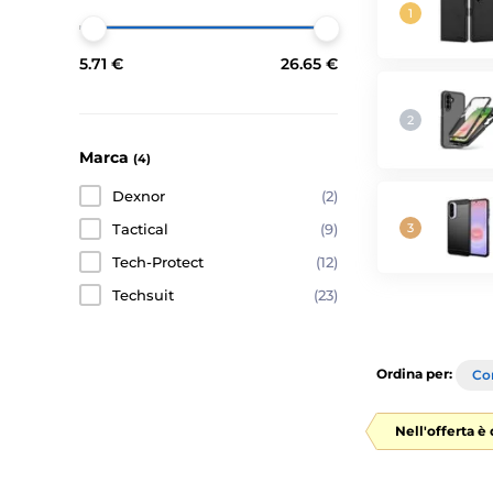
5.71 €
26.65 €
Marca
(4)
Dexnor
(2)
Tactical
(9)
Tech-Protect
(12)
Techsuit
(23)
Ordina per:
Con
Nell'offerta è