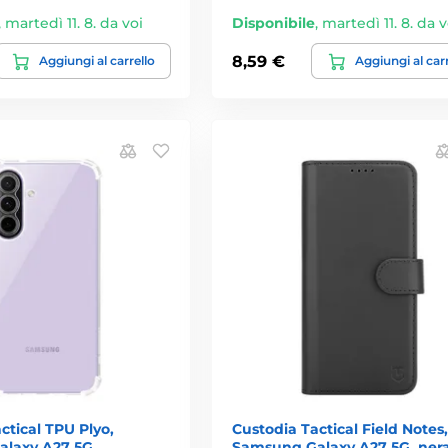
,
martedì 11. 8. da voi
Disponibile
,
martedì 11. 8. da v
8,59 €
Aggiungi al carrello
Aggiungi al car
ctical TPU Plyo,
Custodia Tactical Field Notes,
laxy A27 5G,
Samsung Galaxy A27 5G, ner