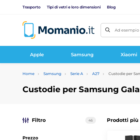
Trasporto
Tipi di vetri e loro dimensioni
Blog
Ad esempio 
Apple
Samsung
Xiaomi
Home
Samsung
Serie A
A27
Custodie per Sa
Custodie per Samsung Gala
Filtro
Prodotti più
46
Prezzo