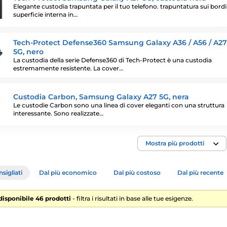
Elegante custodia trapuntata per il tuo telefono. trapuntatura sui bordi
superficie interna in…
Tech-Protect Defense360 Samsung Galaxy A36 / A56 / A27
5G, nero
La custodia della serie Defense360 di Tech-Protect è una custodia
estremamente resistente. La cover…
Custodia Carbon, Samsung Galaxy A27 5G, nera
Le custodie Carbon sono una linea di cover eleganti con una struttura
interessante. Sono realizzate…
Mostra più prodotti
sigliati
Dal più economico
Dal più costoso
Dal più recente
 disponibile 46 prodotti
- filtra i risultati in base alle tue esigenze.