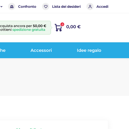
Confronto
Lista dei desideri
Accedi
0
cquista ancora per
50,00 €
0,00 €
 ottieni
spedizione gratuita
che
Accessori
Idee regalo