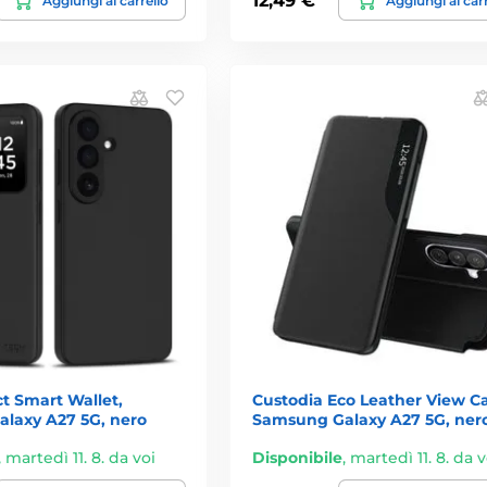
12,49 €
Aggiungi al carrello
Aggiungi al car
t Smart Wallet,
Custodia Eco Leather View Ca
laxy A27 5G, nero
Samsung Galaxy A27 5G, ner
,
martedì 11. 8. da voi
Disponibile
,
martedì 11. 8. da v