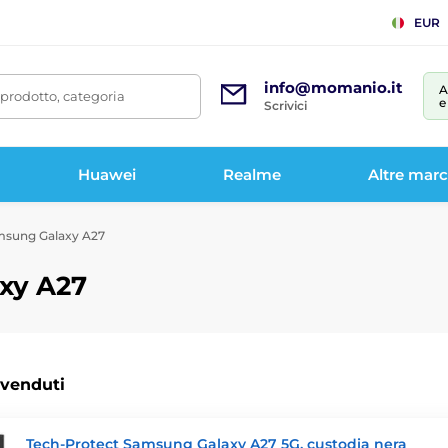
EUR
info@momanio.it
A
prodotto, categoria
e
Scrivici
Huawei
Realme
Altre mar
msung Galaxy A27
xy A27
 venduti
Tech-Protect Samsung Galaxy A27 5G, custodia nera