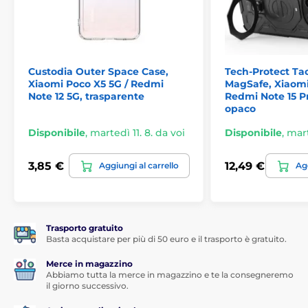
Aspetto estetico
Il colore nero è universale e sta bene in combinazione
con qualsiasi tonalità. La custodia disponibile in
questi colori si adatta perfettamente ai dispositivi
Custodia Outer Space Case,
Tech-Protect Ta
contemporanei.
Xiaomi Poco X5 5G / Redmi
MagSafe, Xiaomi
Note 12 5G, trasparente
Redmi Note 15 Pr
opaco
Disponibile
,
martedì 11. 8. da voi
Disponibile
,
mart
3,85 €
12,49 €
Aggiungi al carrello
Agg
Trasporto gratuito
Basta acquistare per più di 50 euro e il trasporto è gratuito.
Merce in magazzino
Abbiamo tutta la merce in magazzino e te la consegneremo
il giorno successivo.