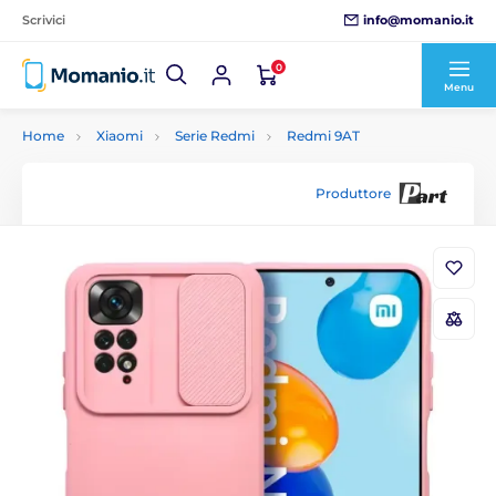
info@momanio.it
Scrivici
0
Menu
Home
Xiaomi
Serie Redmi
Redmi 9AT
Produttore