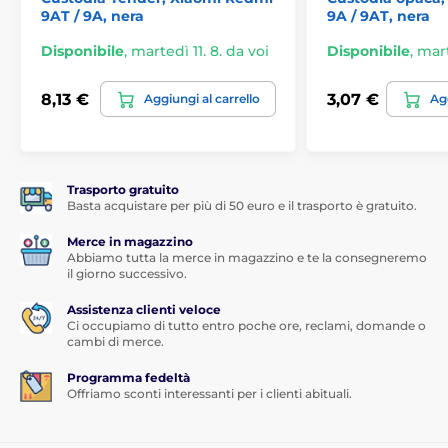
9AT / 9A, nera
9A / 9AT, nera
Disponibile
,
martedì 11. 8. da voi
Disponibile
,
mart
8,13 €
3,07 €
Aggiungi al carrello
Agg
Trasporto gratuito
Basta acquistare per più di 50 euro e il trasporto è gratuito.
Merce in magazzino
Abbiamo tutta la merce in magazzino e te la consegneremo
il giorno successivo.
Assistenza clienti veloce
Ci occupiamo di tutto entro poche ore, reclami, domande o
cambi di merce.
Programma fedeltà
Offriamo sconti interessanti per i clienti abituali.