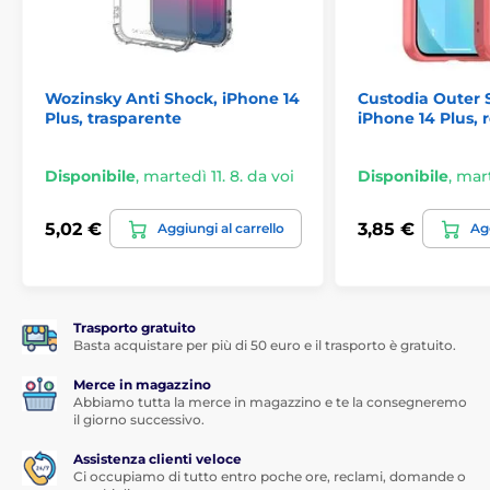
custodia sono stati ritagliati con precisione nei punti
delle prese per cuffie e ricarica, quindi l'inserimento
dei connettori è molto comodo. Il prodotto si adatta
bene alla mano, garantendo piena ergonomia e
comfort durante l'uso.
Wozinsky Anti Shock, iPhone 14
Custodia Outer 
Plus, trasparente
iPhone 14 Plus, 
Il telefono è al sicuro in ogni situazione
La custodia proteggerà il tuo telefono ovunque tu sia
Disponibile
,
martedì 11. 8. da voi
Disponibile
,
mart
e qualunque cosa tu stia facendo. Il gel TPU flessibile
neutralizza gli urti e il materiale PC rigido utilizzato
5,02 €
3,85 €
sul retro della custodia protegge dalla forte pressione.
Aggiungi al carrello
Agg
I bordi rinforzati prevengono danni al dispositivo in
caso di caduta.
Aspetto elegante senza compromessi
Trasporto gratuito
Basta acquistare per più di 50 euro e il trasporto è gratuito.
Il gel TPU è un materiale che garantisce una perfetta
trasparenza e non ingiallisce quando esposto alla luce
Merce in magazzino
solare, quindi puoi essere sicuro che il telefono avrà
Abbiamo tutta la merce in magazzino e te la consegneremo
un bell'aspetto a lungo.
il giorno successivo.
Assistenza clienti veloce
Ci occupiamo di tutto entro poche ore, reclami, domande o