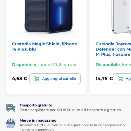
Custodia Magic Shield, iPhone
Custodia Joyro
14 Plus, blu
Defender con M
14 Plus, traspar
Disponibile
,
lunedì 10. 8. da voi
Disponibile
,
lune
4,63 €
14,75 €
Aggiungi al carrello
Agg
Trasporto gratuito
Basta acquistare per più di 50 euro e il trasporto è gratuito.
Merce in magazzino
Abbiamo tutta la merce in magazzino e te la consegneremo
il giorno successivo.