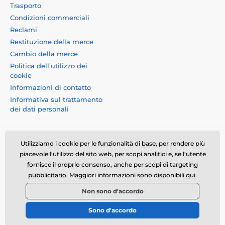
Trasporto
Condizioni commerciali
Reclami
Restituzione della merce
Cambio della merce
Politica dell’utilizzo dei
cookie
Informazioni di contatto
Informativa sul trattamento
dei dati personali
Utilizziamo i cookie per le funzionalità di base, per rendere più
piacevole l'utilizzo del sito web, per scopi analitici e, se l'utente
fornisce il proprio consenso, anche per scopi di targeting
Momanio s.r.o., Okružní 361/14, 74718, Píšť, Czech
pubblicitario. Maggiori informazioni sono disponibili
qui
.
republic, VAT: CZ09604707, info@momanio.it
Non sono d'accordo
© 2026 www.momanio.it ⦁ Il negozio online è stato creato da
Sono d'accordo
SIMPLIA.cz