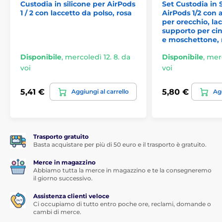
Ricarica gli auricolari quando vuoi - via cavo o
Custodia in silicone per AirPods
Set Custodia in 
wireless
1 / 2 con laccetto da polso, rosa
AirPods 1/2 con 
per orecchio, lac
La custodia AirPods ha un pratico ritaglio per il
supporto per cin
connettore Lightning che consente un facile accesso
e moschettone, 
alla porta di ricarica. Preferisci la ricarica wireless?
Non preoccuparti - non devi rimuovere la cover per
Disponibile
,
mercoledì 12. 8. da
Disponibile
,
merc
collegarti al caricatore senza cavi.
voi
voi
5,41 €
5,80 €
Aggiungi al carrello
Agg
Trasporto gratuito
Basta acquistare per più di 50 euro e il trasporto è gratuito.
Merce in magazzino
Abbiamo tutta la merce in magazzino e te la consegneremo
il giorno successivo.
Assistenza clienti veloce
Ci occupiamo di tutto entro poche ore, reclami, domande o
cambi di merce.