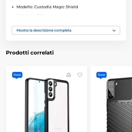
Modello: Custodia Magic Shield
Materiale: TPU
Principali vantaggi della custodia Magic Shield:
Mostra la descrizione completa
Assorbe perfettamente gli urti.
Protegge
efficacemente dagli effetti delle cadute
Consente la ricarica wireless senza dover
Prodotti correlati
rimuovere la custodia.
La custodia ha uno spessore
adeguato che non interferisce con la ricarica a
induzione
Base
Base
Aderisce perfettamente ai bordi del dispositivo e
lo protegge da tutti i lati.
In caso di caduta,
l'energia dell'impatto viene distribuita
uniformemente, riducendo significativamente la
probabilità di danni al telefono
Fornisce un alto livello di protezione del telefono
grazie alla maggiore aderenza.
Ha bordi antiscivolo
con superficie simile a quella di un pneumatico. Il
telefono non scivolerà dalle tue mani
Si adatta perfettamente alla forma del telefono.