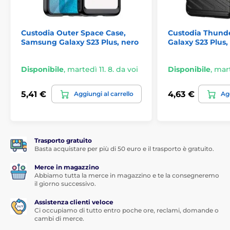
Ha ritagli per porta di ricarica, cuffie e altoparlanti
Ha una protezione a due livelli per la fotocamera.
I
Custodia Outer Space Case,
Custodia Thund
ritagli per l'obiettivo e il design rialzato dei bordi
Samsung Galaxy S23 Plus, nero
Galaxy S23 Plus,
proteggono la fotocamera da polvere, acqua e graffi
La custodia è realizzata in TPU di alta qualità
- un
materiale plastico che non solo ammortizza gli urti
Disponibile
,
martedì 11. 8. da voi
Disponibile
,
mart
associati a eventuali cadute, ma non si rompe
nemmeno
5,41 €
4,63 €
Aggiungi al carrello
Agg
Protegge il telefono dai graffi sul retro.
Lo strato
interno è rivestito con una delicata fodera floccata
Rimane pulita a lungo.
Il rivestimento setoso non
raccoglie impronte digitali, polvere o sporco, e se si
Trasporto gratuito
sporca, il rivestimento è facilmente lavabile
Basta acquistare per più di 50 euro e il trasporto è gratuito.
Merce in magazzino
Abbiamo tutta la merce in magazzino e te la consegneremo
il giorno successivo.
Assistenza clienti veloce
Ci occupiamo di tutto entro poche ore, reclami, domande o
cambi di merce.