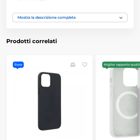
Materiale: TPU
Principali vantaggi della custodia Magic Shield:
Mostra la descrizione completa
Assorbe perfettamente gli urti.
Protegge
efficacemente dagli effetti delle cadute
Consente la ricarica wireless senza dover
Prodotti correlati
rimuovere la custodia.
La custodia ha uno spessore
adeguato che non interferisce con la ricarica a
induzione
Base
Miglior rapporto quali
Aderisce perfettamente ai bordi del dispositivo e
lo protegge da tutti i lati.
In caso di caduta,
l'energia dell'impatto viene distribuita
uniformemente, riducendo significativamente la
probabilità di danni al telefono
Fornisce un alto livello di protezione del telefono
grazie alla maggiore aderenza.
Ha bordi antiscivolo
con superficie simile a quella di un pneumatico. Il
telefono non scivolerà dalle tue mani
Si adatta perfettamente alla forma del telefono.
Ha ritagli per porta di ricarica, cuffie e altoparlanti