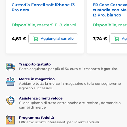
Ha una protezione a due livelli per la fotocamera.
I
Custodia Forcell soft iPhone 13
ER Case Carneva
ritagli per l'obiettivo e il design rialzato dei bordi
Pro nera
custodia con Ma
proteggono la fotocamera da polvere, acqua e graffi
13 Pro, bianco
La custodia è realizzata in TPU di alta qualità
- un
materiale plastico che non solo ammortizza gli urti
Disponibile
,
martedì 11. 8. da voi
Disponibile
,
mart
associati a eventuali cadute, ma non si rompe
nemmeno
4,63 €
7,74 €
Aggiungi al carrello
Agg
Protegge il telefono dai graffi sul retro.
Lo strato
interno è rivestito con una delicata fodera floccata
Rimane pulita a lungo.
Il rivestimento setoso non
raccoglie impronte digitali, polvere o sporco, e se si
Trasporto gratuito
sporca, il rivestimento è facilmente lavabile
Basta acquistare per più di 50 euro e il trasporto è gratuito.
Merce in magazzino
Abbiamo tutta la merce in magazzino e te la consegneremo
il giorno successivo.
Assistenza clienti veloce
Ci occupiamo di tutto entro poche ore, reclami, domande o
cambi di merce.
Programma fedeltà
Offriamo sconti interessanti per i clienti abituali.