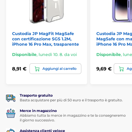
non dovrai mai più arrabbiarti per le impronte digitali
o gli antiestetici aloni. Il tuo telefono apparirà sempre
pulito ed elegante – pronto a brillare in ogni riunione
o festa.
Protezione extra contro le cadute
Custodia JP MagFit MagSafe
Custodia JP Mag
con certificazione SGS 1.2M,
MagSafe con ma
Gomma super morbida e
tecnologia di assorbimento
iPhone 16 Pro Max, trasparente
iPhone 16 Pro Ma
degli urti
– questo è il vantaggio chiave di questa
custodia. La cover assorbe efficacemente la forza
Disponibile
,
lunedì 10. 8. da voi
Disponibile
,
lune
dell'impatto e la disperde immediatamente. Caduta
dall'alto? Nessun problema. Il tuo telefono rimarrà al
8,91 €
9,69 €
Aggiungi al carrello
Agg
sicuro, qualunque sia la situazione in cui ti trovi.
Costruzione perfetta – cornice TPU e retro
PC rigido
Trasporto gratuito
La combinazione di
cornice TPU morbida
e
pannello
Basta acquistare per più di 50 euro e il trasporto è gratuito.
posteriore PC rigido
ti garantisce massima
protezione e lunga durata della custodia. La cornice
Merce in magazzino
assorbe perfettamente gli urti, mentre il retro rigido
Abbiamo tutta la merce in magazzino e te la consegneremo
protegge il telefono da graffi e abrasioni. Il risultato è
il giorno successivo.
una custodia resistente, ma allo stesso tempo leggera
Assistenza clienti veloce
e sottile.