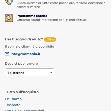
Ci occupiamo di tutto entro poche ore, reclami, domande o
cambi di merce.
Perché scegliere la custodia JP MagFit
Colour MagSafe?
Programma fedeltà
Offriamo sconti interessanti per i clienti abituali.
È semplice – unione di lusso, tecnologia e praticità in
uno! Proteggi il tuo telefono, mostra il tuo stile e goditi
le funzioni di alta qualità che questa custodia ti offre.
Scegli il colore che ti rappresenta e porta l'esperienza
Hai bisogno di aiuto?
offline
d'uso del telefono a un nuovo livello!
Il servizio clienti è disponibile
JP MagFit Colour – la custodia che non ti deluderà!
info@momanio.it
Dove ci puoi trovare
Italiano
Tutto sull’acquisto
Chi siamo
Trasporto
Condizioni commerciali