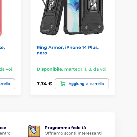
se,
Ring Armor, iPhone 14 Plus,
Cu
nero
iP
 da voi
Disponibile
,
martedì 11. 8. da voi
Di
7,74 €
3,
rrello
Aggiungi al carrello
oce
Programma fedeltà
 entro
Offriamo sconti interessanti