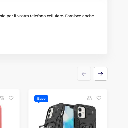
e per il vostro telefono cellulare. Fornisce anche
Base
B