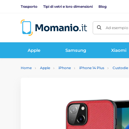
Trasporto
Tipi di vetri e loro dimensioni
Blog
Ad esempio 
Apple
Samsung
Xiaomi
Home
Apple
iPhone
iPhone 14 Plus
Custodie 