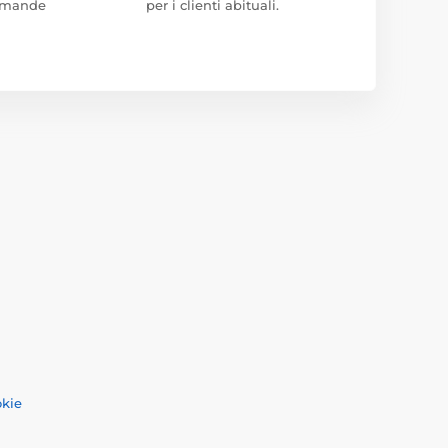
domande
per i clienti abituali.
okie