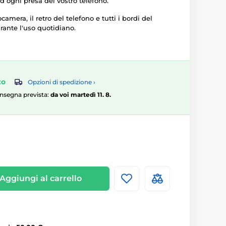
d ogni presa del vostro telefono.
camera, il retro del telefono e tutti i bordi del
urante l'uso quotidiano.
zo
Opzioni di spedizione ›
consegna prevista:
da voi martedì 11. 8.
Aggiungi al carrello