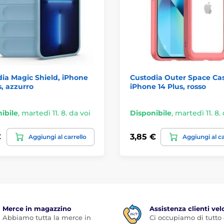
ia Magic Shield, iPhone
Custodia Outer Space Ca
s, azzurro
iPhone 14 Plus, rosso
ibile
,
martedì 11. 8. da voi
Disponibile
,
martedì 11. 8.
€
3,85 €
Aggiungi al carrello
Aggiungi al ca
Merce in magazzino
Assistenza clienti vel
Abbiamo tutta la merce in
Ci occupiamo di tutto