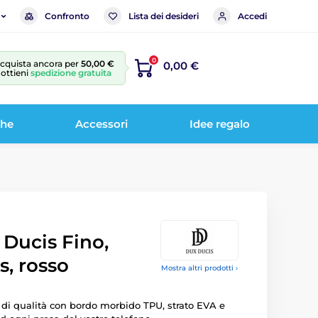
Confronto
Lista dei desideri
Accedi
0
cquista ancora per
50,00 €
0,00 €
 ottieni
spedizione gratuita
che
Accessori
Idee regalo
Ducis Fino,
s, rosso
Mostra altri prodotti ›
 di qualità con bordo morbido TPU, strato EVA e