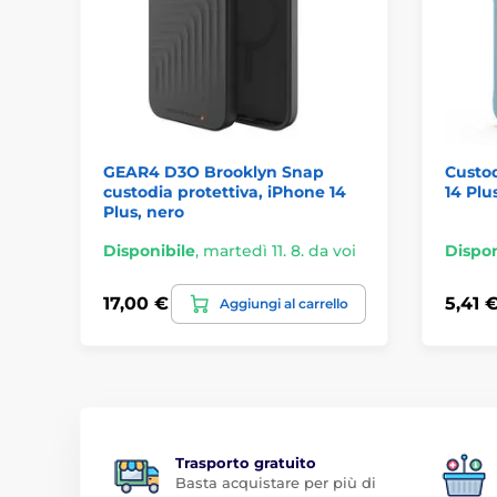
GEAR4 D3O Brooklyn Snap
Custod
custodia protettiva, iPhone 14
14 Plu
Plus, nero
Disponibile
,
martedì 11. 8. da voi
Dispon
17,00 €
5,41 
Aggiungi al carrello
Trasporto gratuito
Basta acquistare per più di