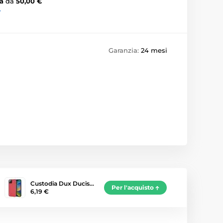
a
da
50,00 €
›
Garanzia:
24 mesi
Custodia Dux Ducis…
Per l'acquisto
6,19 €