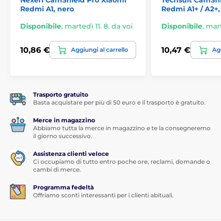
Nexeri CamShield Pro Xiaomi
Techsuit CamShi
tasca
Redmi A1, nero
, destinata a riporre denaro, carte di credito o
Redmi A1+ / A2+,
documenti personali.
Disponibile
,
martedì 11. 8. da voi
Disponibile
,
mart
La custodia può essere acquistata da noi
in diverse
varianti di colore
e se non vi soddisfa, provate a dare
10,86 €
10,47 €
Aggiungi al carrello
Agg
un'occhiata ad altre
custodie per telefoni Xiaomi
.
Trasporto gratuito
Basta acquistare per più di 50 euro e il trasporto è gratuito.
Merce in magazzino
Abbiamo tutta la merce in magazzino e te la consegneremo
il giorno successivo.
Assistenza clienti veloce
Ci occupiamo di tutto entro poche ore, reclami, domande o
cambi di merce.
Programma fedeltà
Offriamo sconti interessanti per i clienti abituali.