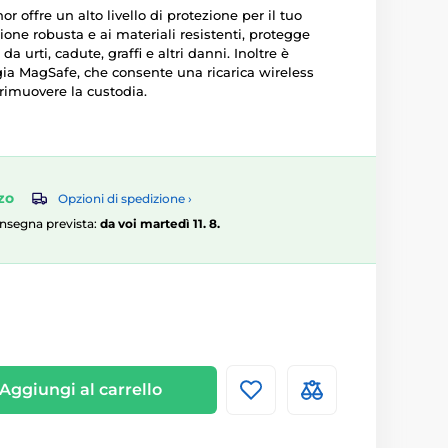
r offre un alto livello di protezione per il tuo
zione robusta e ai materiali resistenti, protegge
da urti, cadute, graffi e altri danni. Inoltre è
gia MagSafe, che consente una ricarica wireless
 rimuovere la custodia.
zo
Opzioni di spedizione ›
consegna prevista:
da voi martedì 11. 8.
Aggiungi al carrello