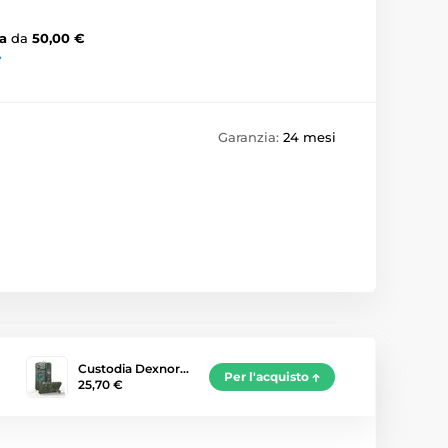
a
da
50,00 €
›
Garanzia:
24 mesi
Custodia Dexnor…
Per l'acquisto
25,70 €