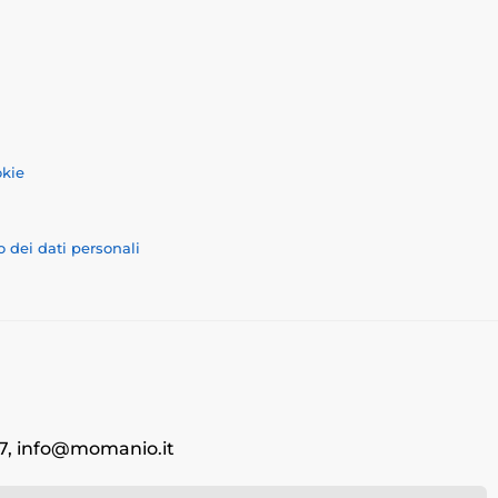
okie
o dei dati personali
707, info@momanio.it