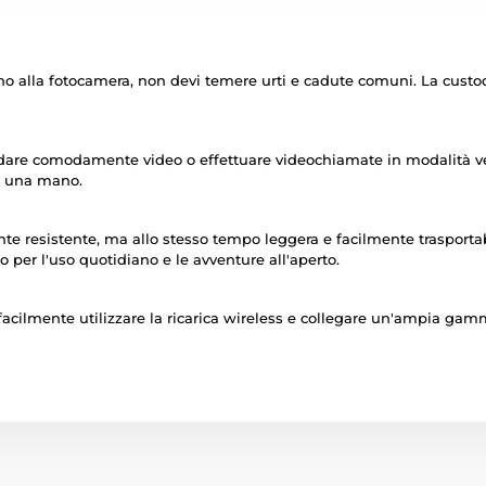
ntorno alla fotocamera, non devi temere urti e cadute comuni. La cust
dare comodamente video o effettuare videochiamate in modalità verti
n una mano.
nte resistente, ma allo stesso tempo leggera e facilmente trasport
 per l'uso quotidiano e le avventure all'aperto.
facilmente utilizzare la ricarica wireless e collegare un'ampia gam