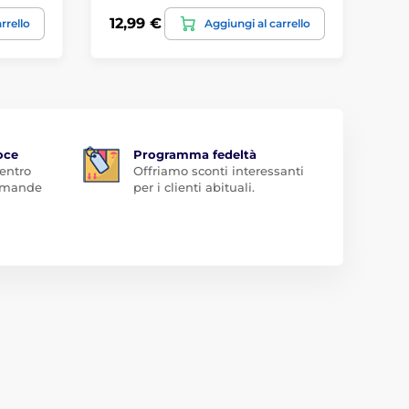
12,99 €
11
rrello
Aggiungi al carrello
oce
Programma fedeltà
 entro
Offriamo sconti interessanti
domande
per i clienti abituali.