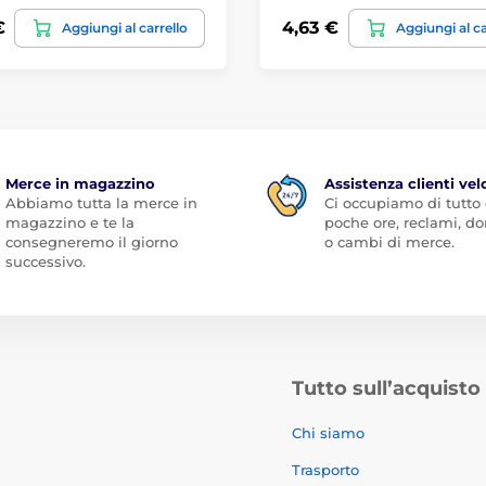
€
4,63 €
Aggiungi al carrello
Aggiungi al ca
Merce in magazzino
Assistenza clienti vel
Abbiamo tutta la merce in
Ci occupiamo di tutto
magazzino e te la
poche ore, reclami, 
consegneremo il giorno
o cambi di merce.
successivo.
Tutto sull’acquisto
Chi siamo
Trasporto