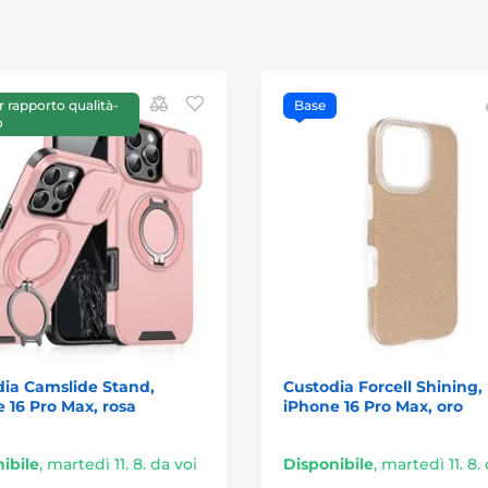
r rapporto qualità-
Base
o
ia Camslide Stand,
Custodia Forcell Shining,
 16 Pro Max, rosa
iPhone 16 Pro Max, oro
ibile
,
martedì 11. 8. da voi
Disponibile
,
martedì 11. 8.