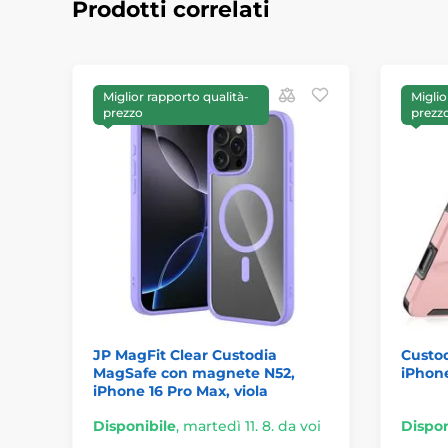
Prodotti correlati
Miglior rapporto qualità-
Miglio
prezzo
prezz
JP MagFit Clear Custodia
Custod
MagSafe con magnete N52,
iPhone
iPhone 16 Pro Max, viola
Disponibile
,
martedì 11. 8. da voi
Dispon