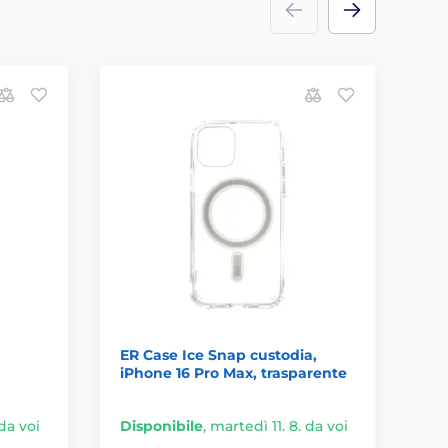
M
p
ER Case Ice Snap custodia,
Cu
iPhone 16 Pro Max, trasparente
Pl
tr
 da voi
Disponibile
,
martedì 11. 8. da voi
Di