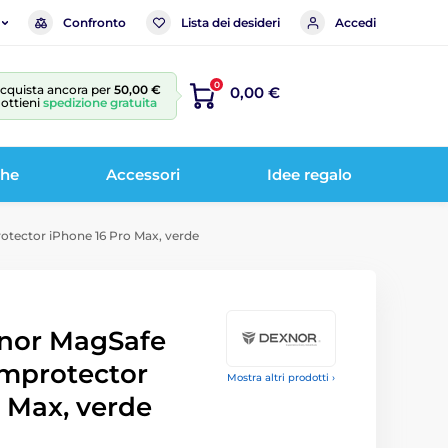
Confronto
Lista dei desideri
Accedi
0
cquista ancora per
50,00 €
0,00 €
 ottieni
spedizione gratuita
che
Accessori
Idee regalo
tector iPhone 16 Pro Max, verde
nor MagSafe
mprotector
Mostra altri prodotti ›
 Max, verde