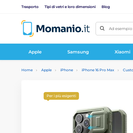
Trasporto
Tipi di vetri e loro dimensioni
Blog
Ad esempio 
Apple
Samsung
Xiaomi
Home
Apple
iPhone
iPhone 16 Pro Max
Custo
Per i più esigenti