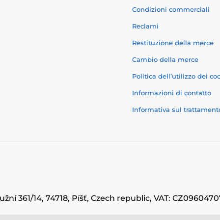
Condizioni commerciali
Reclami
Restituzione della merce
Cambio della merce
Politica dell’utilizzo dei co
Informazioni di contatto
Informativa sul trattament
užní 361/14, 74718, Píšť, Czech republic, VAT: CZ09604
© 2026 www.momanio.it ⦁ Il negozio online è stato creato da
SIMPLIA.cz