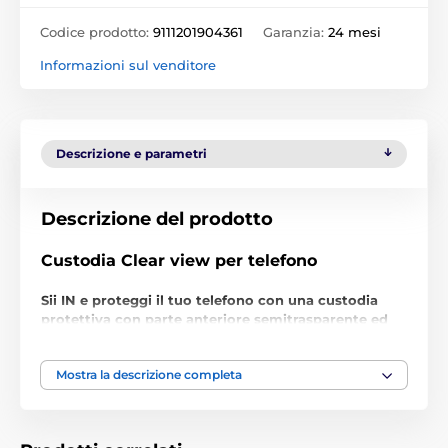
Codice prodotto:
9111201904361
Garanzia:
24 mesi
Informazioni sul venditore
Descrizione e parametri
Descrizione del prodotto
Custodia Clear view per telefono
Sii IN e proteggi il tuo telefono con una custodia
protettiva con parte anteriore semitrasparente ed
effetto specchio.
Elegante e stilosa
Mostra la descrizione completa
La custodia protettiva Clear view
è una cover per
telefono di alta qualità ed elegante, che nella parte