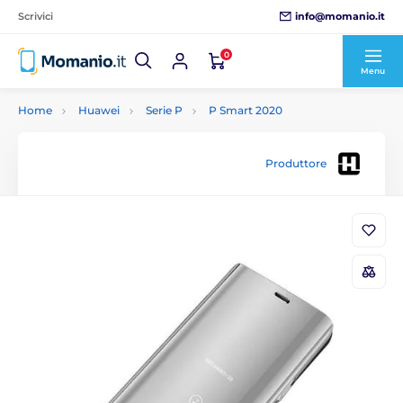
info@momanio.it
Scrivici
0
Menu
Home
Huawei
Serie P
P Smart 2020
Produttore