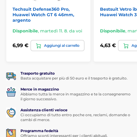
Techsuit Defense360 Pro,
Bestsuit Vetro ib
Huawei Watch GT 6 46mm,
Huawei Watch 3
argento
Disponibile
,
martedì 11. 8. da voi
Disponibile
,
mart
6,99 €
4,63 €
Aggiungi al carrello
Agg
Trasporto gratuito
Basta acquistare per più di 50 euro e il trasporto è gratuito.
Merce in magazzino
Abbiamo tutta la merce in magazzino e te la consegneremo
il giorno successivo.
Assistenza clienti veloce
Ci occupiamo di tutto entro poche ore, reclami, domande o
cambi di merce.
Programma fedeltà
Offriamo sconti interessanti per i clienti abituali.