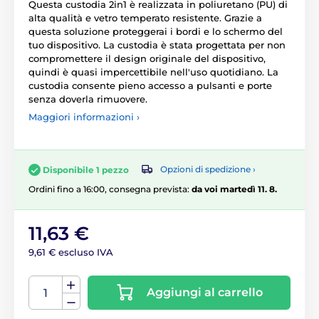
Questa custodia 2in1 è realizzata in poliuretano (PU) di
alta qualità e vetro temperato resistente. Grazie a
questa soluzione proteggerai i bordi e lo schermo del
tuo dispositivo. La custodia è stata progettata per non
compromettere il design originale del dispositivo,
quindi è quasi impercettibile nell'uso quotidiano. La
custodia consente pieno accesso a pulsanti e porte
senza doverla rimuovere.
Maggiori informazioni ›
Opzioni di spedizione ›
Disponibile 1 pezzo
Ordini fino a 16:00, consegna prevista:
da voi martedì 11. 8.
11,63 €
9,61 € escluso IVA
Aggiungi al carrello