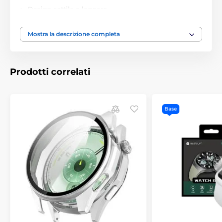
Design sottile e leggero
Installazione facile
Mostra la descrizione completa
Ottima protezione dei lati dell'orologio
Si adatta perfettamente al modello specifico
Vetro temperato di alta qualità
Prodotti correlati
Rivestimento oleofobico protegge il vetro temperato
dallo sporco
Lavorazione precisa
Base
Accesso ai pulsanti funzionali
Assorbe bene gli urti
Si adatta perfettamente al tuo modello dedicato
Il prodotto è stato realizzato sulla base della
disposizione dei pulsanti funzionali del modello
specifico del dispositivo. L'utilizzo di questa soluzione
ha permesso alla custodia di adattarsi perfettamente
all'orologio dedicato, proteggendolo al massimo e
fornendo pieno accesso a tutte le sue funzioni.