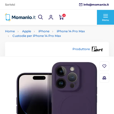
info@momanio.it
Scrivici
0
Menu
Home
Apple
iPhone
iPhone 14 Pro Max
Custodie per iPhone 14 Pro Max
Produttore