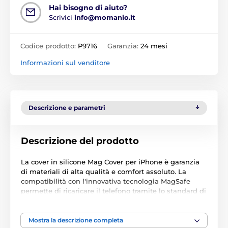
Hai bisogno di aiuto?
Scrivici
info@momanio.it
Codice prodotto:
P9716
Garanzia:
24 mesi
Informazioni sul venditore
Descrizione e parametri
Descrizione del prodotto
La cover in silicone Mag Cover per iPhone è garanzia
di materiali di alta qualità e comfort assoluto. La
compatibilità con l'innovativa tecnologia MagSafe
permette di ricaricare il telefono tramite lo standard di
ricarica wireless Qi. Dopo aver applicato la cover, basta
appoggiarla sul caricatore wireless e i magneti
integrati fisseranno saldamente lo smartphone alla
Mostra la descrizione completa