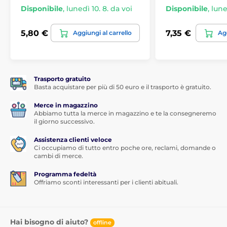
Disponibile
,
lunedì 10. 8. da voi
Disponibile
,
lune
5,80 €
7,35 €
Aggiungi al carrello
Agg
Trasporto gratuito
Basta acquistare per più di 50 euro e il trasporto è gratuito.
Merce in magazzino
Abbiamo tutta la merce in magazzino e te la consegneremo
il giorno successivo.
Assistenza clienti veloce
Ci occupiamo di tutto entro poche ore, reclami, domande o
cambi di merce.
Programma fedeltà
Offriamo sconti interessanti per i clienti abituali.
Hai bisogno di aiuto?
offline