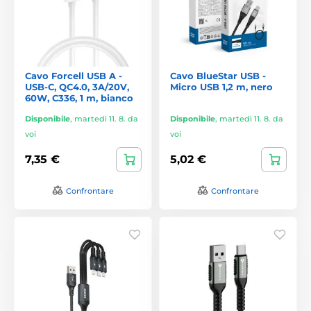
Cavo Forcell USB A -
Cavo BlueStar USB -
USB-C, QC4.0, 3A/20V,
Micro USB 1,2 m, nero
60W, C336, 1 m, bianco
Disponibile
,
martedì 11. 8. da
Disponibile
,
martedì 11. 8. da
voi
voi
7,35 €
5,02 €
Confrontare
Confrontare