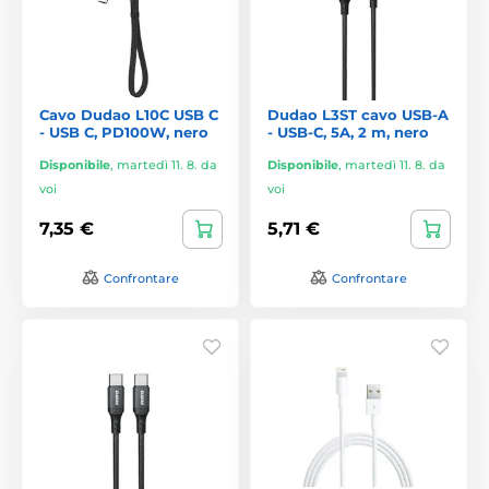
Cavo Dudao L10C USB C
Dudao L3ST cavo USB-A
- USB C, PD100W, nero
- USB-C, 5A, 2 m, nero
Disponibile
,
martedì 11. 8. da
Disponibile
,
martedì 11. 8. da
voi
voi
7,35 €
5,71 €
Confrontare
Confrontare