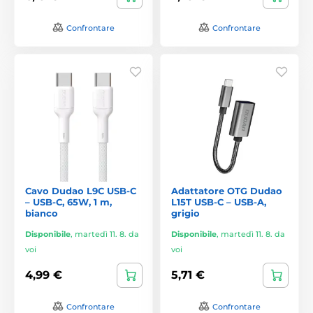
Confrontare
Confrontare
Cavo Dudao L9C USB-C
Adattatore OTG Dudao
– USB-C, 65W, 1 m,
L15T USB-C – USB-A,
bianco
grigio
Disponibile
,
martedì 11. 8. da
Disponibile
,
martedì 11. 8. da
voi
voi
4,99 €
5,71 €
Confrontare
Confrontare