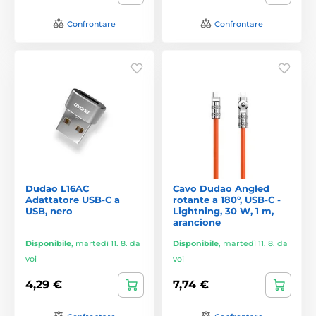
Confrontare
Confrontare
Dudao L16AC
Cavo Dudao Angled
Adattatore USB-C a
rotante a 180°, USB-C -
USB, nero
Lightning, 30 W, 1 m,
arancione
Disponibile
,
martedì 11. 8. da
Disponibile
,
martedì 11. 8. da
voi
voi
4,29 €
7,74 €