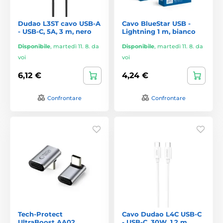
Dudao L3ST cavo USB-A
Cavo BlueStar USB -
- USB-C, 5A, 3 m, nero
Lightning 1 m, bianco
Disponibile
,
martedì 11. 8. da
Disponibile
,
martedì 11. 8. da
voi
voi
6,12 €
4,24 €
Confrontare
Confrontare
Tech-Protect
Cavo Dudao L4C USB-C
UltraBoost AA02
- USB-C, 30W, 1,2 m,