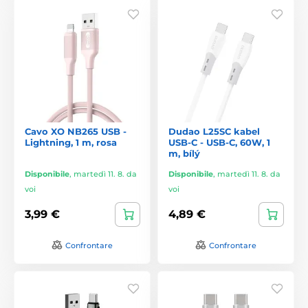
Cavo XO NB265 USB -
Dudao L25SC kabel
Lightning, 1 m, rosa
USB-C - USB-C, 60W, 1
m, bílý
Disponibile
,
martedì 11. 8. da
Disponibile
,
martedì 11. 8. da
voi
voi
3,99 €
4,89 €
Confrontare
Confrontare