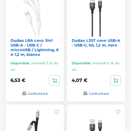
Dudao L8A cavo 3in1
Dudao L3ST cavo USB-A
USB-A - USB-C /
- USB-C, 5A, 1,2 m, nero
microUSB / Lightning, 6
A 1,2 m, bianco
Disponibile
,
martedì 11. 8. da
Disponibile
,
martedì 11. 8. da
voi
voi
6,53 €
4,07 €
Confrontare
Confrontare