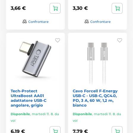
3,66 €
3,30 €
Confrontare
Confrontare
Tech-Protect
Cavo Forcell F-Energy
UltraBoost AA01
USB-C - USB-C, QC4.0,
adattatore USB-C
PD, 3 A, 60 W, 1,2 m,
angolare, grigio
bianco
Disponibile
,
martedì 11. 8. da
Disponibile
,
martedì 11. 8. da
voi
voi
6,19 €
7,79 €