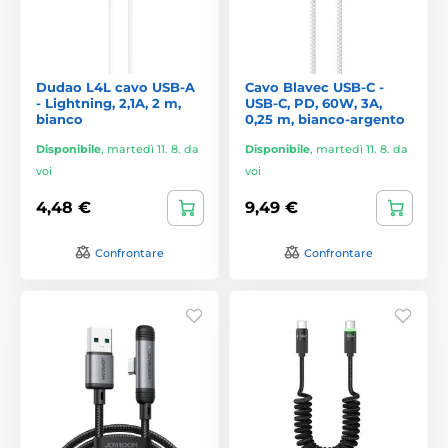
Dudao L4L cavo USB-A
Cavo Blavec USB-C -
- Lightning, 2,1A, 2 m,
USB-C, PD, 60W, 3A,
bianco
0,25 m, bianco-argento
Disponibile
,
martedì 11. 8. da
Disponibile
,
martedì 11. 8. da
voi
voi
4,48 €
9,49 €
Confrontare
Confrontare