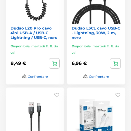
Dudao L20 Pro cavo
Dudao L3CL cavo USB-C
4in1 USB-A / USB-C –
- Lightning, 30W, 2 m,
Lightning / USB-C, nero
nero
Disponibile
,
martedì 11. 8. da
Disponibile
,
martedì 11. 8. da
voi
voi
8,49 €
6,96 €
Confrontare
Confrontare