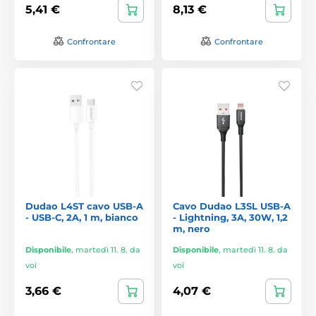
5,41 €
8,13 €
Confrontare
Confrontare
Dudao L4ST cavo USB-A
Cavo Dudao L3SL USB-A
- USB-C, 2A, 1 m, bianco
- Lightning, 3A, 30W, 1,2
m, nero
Disponibile
,
martedì 11. 8. da
Disponibile
,
martedì 11. 8. da
voi
voi
3,66 €
4,07 €