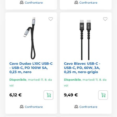
Confrontare
Confrontare
Cavo Dudao L10C USB-C
Cavo Blavec USB-C -
- USB-C, PD 100W 5A,
USB-C, PD, 60W, 3A,
0,23 m, nero
0,25 m, nero-grigio
Disponibile
,
martedì 11. 8. da
Disponibile
,
martedì 11. 8. da
voi
voi
6,12 €
9,49 €
Confrontare
Confrontare