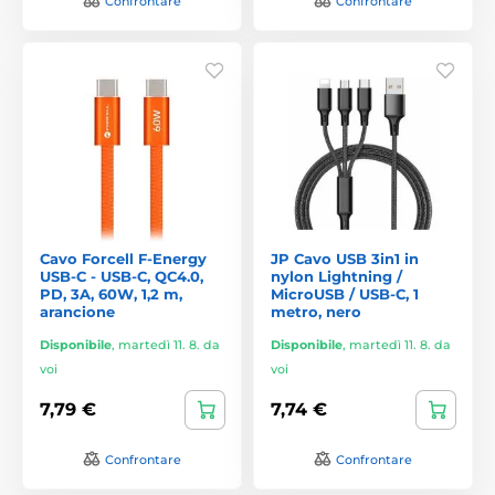
Confrontare
Confrontare
Cavo Forcell F-Energy
JP Cavo USB 3in1 in
USB-C - USB-C, QC4.0,
nylon Lightning /
PD, 3A, 60W, 1,2 m,
MicroUSB / USB-C, 1
arancione
metro, nero
Disponibile
,
martedì 11. 8. da
Disponibile
,
martedì 11. 8. da
voi
voi
7,79 €
7,74 €
Confrontare
Confrontare