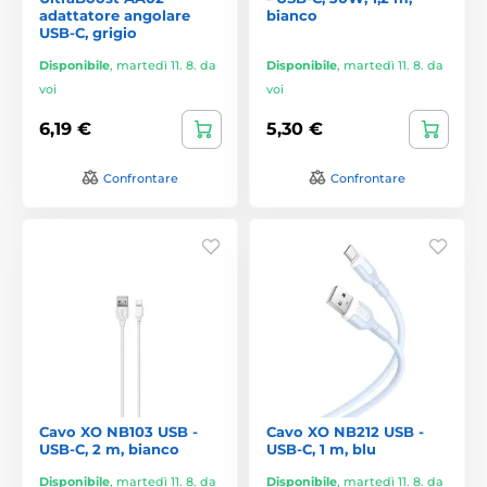
adattatore angolare
bianco
USB-C, grigio
Disponibile
,
martedì 11. 8. da
Disponibile
,
martedì 11. 8. da
voi
voi
6,19 €
5,30 €
Confrontare
Confrontare
Cavo XO NB103 USB -
Cavo XO NB212 USB -
USB-C, 2 m, bianco
USB-C, 1 m, blu
Disponibile
,
martedì 11. 8. da
Disponibile
,
martedì 11. 8. da