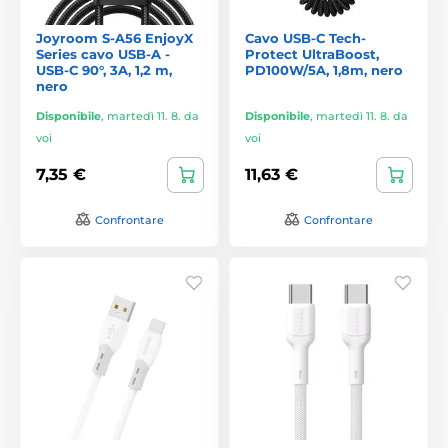
Joyroom S-A56 EnjoyX
Cavo USB-C Tech-
Series cavo USB-A -
Protect UltraBoost,
USB-C 90°, 3A, 1,2 m,
PD100W/5A, 1,8m, nero
nero
Disponibile
,
martedì 11. 8. da
Disponibile
,
martedì 11. 8. da
voi
voi
7,35 €
11,63 €
Confrontare
Confrontare