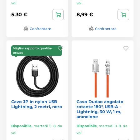
voi
voi
5,30 €
8,99 €
Confrontare
Confrontare
Miglior rapporto qualità-
prezzo
Cavo JP in nylon USB
Cavo Dudao angolato
Lightning, 2 metri, nero
rotante 180°, USB-A -
Lightning, 30 W, 1 m,
arancione
Disponibile
,
martedì 11. 8. da
Disponibile
,
martedì 11. 8. da
voi
voi