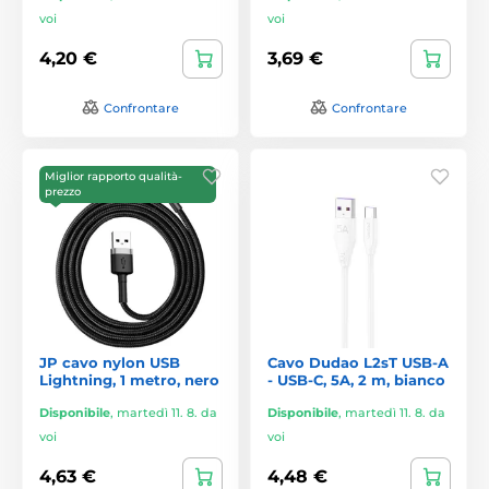
voi
voi
4,20 €
3,69 €
Confrontare
Confrontare
Miglior rapporto qualità-
prezzo
JP cavo nylon USB
Cavo Dudao L2sT USB-A
Lightning, 1 metro, nero
- USB-C, 5A, 2 m, bianco
Disponibile
,
martedì 11. 8. da
Disponibile
,
martedì 11. 8. da
voi
voi
4,63 €
4,48 €