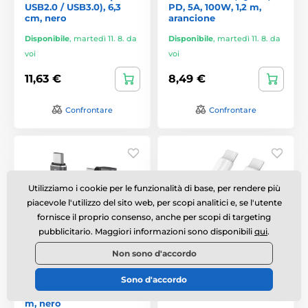
USB2.0 / USB3.0), 6,3
PD, 5A, 100W, 1,2 m,
cm, nero
arancione
Disponibile
,
martedì 11. 8. da
Disponibile
,
martedì 11. 8. da
voi
voi
11,63 €
8,49 €
Confrontare
Confrontare
Utilizziamo i cookie per le funzionalità di base, per rendere più
piacevole l'utilizzo del sito web, per scopi analitici e, se l'utente
fornisce il proprio consenso, anche per scopi di targeting
pubblicitario. Maggiori informazioni sono disponibili
qui
.
Non sono d'accordo
Wozinsky WPS3-UY41S
Dudao L9C Max cavo
Sono d'accordo
cavo USB-C - USB-C,
USB-C - USB-C, 240W,
Thunderbolt 4, 240W, 1
PD, 2 m, bianco
m, nero