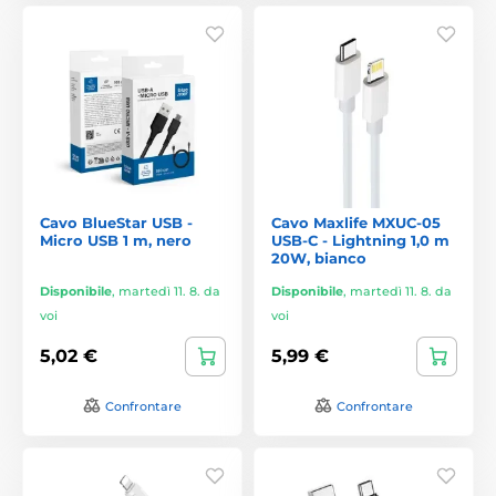
Cavo BlueStar USB -
Cavo Maxlife MXUC-05
Micro USB 1 m, nero
USB-C - Lightning 1,0 m
20W, bianco
Disponibile
,
martedì 11. 8. da
Disponibile
,
martedì 11. 8. da
voi
voi
5,02 €
5,99 €
Confrontare
Confrontare