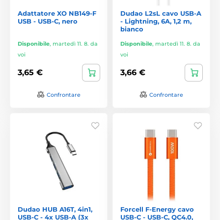
Adattatore XO NB149-F
Dudao L2sL cavo USB-A
USB - USB-C, nero
- Lightning, 6A, 1,2 m,
bianco
Disponibile
,
martedì 11. 8. da
Disponibile
,
martedì 11. 8. da
voi
voi
3,65 €
3,66 €
Confrontare
Confrontare
Dudao HUB A16T, 4in1,
Forcell F-Energy cavo
USB-C - 4x USB-A (3x
USB-C - USB-C, QC4.0,