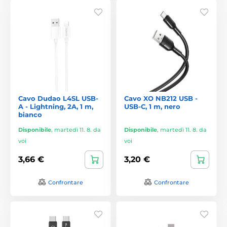
Cavo Dudao L4SL USB-
Cavo XO NB212 USB -
A - Lightning, 2A, 1 m,
USB-C, 1 m, nero
bianco
Disponibile
,
martedì 11. 8. da
Disponibile
,
martedì 11. 8. da
voi
voi
3,66 €
3,20 €
Confrontare
Confrontare