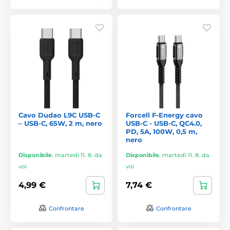
Cavo Dudao L9C USB-C
Forcell F-Energy cavo
– USB-C, 65W, 2 m, nero
USB-C - USB-C, QC4.0,
PD, 5A, 100W, 0,5 m,
nero
Disponibile
,
martedì 11. 8. da
Disponibile
,
martedì 11. 8. da
voi
voi
4,99 €
7,74 €
Confrontare
Confrontare