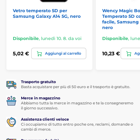
sottile
- soli 0,33 mm. Questo significa che non lo
Vetro temperato 5D per
Wency Magic Bo
sentirai nemmeno sul display del tuo smartphone.
Samsung Galaxy A14 5G, nero
Temperato 5D co
facile, Samsung 
Applicazione alla portata di tutti
nero
Un altro grande vantaggio di questo vetro temperato
Disponibile
,
lunedì 10. 8. da voi
Disponibile
,
lune
per Samsung Galaxy A14 è la sua
applicazione molto
semplice
. Grazie al
kit di applicazione
, fissare il vetro
temperato sul display del tuo smartphone sarà
5,02 €
10,23 €
Aggiungi al carrello
Agg
davvero un gioco da ragazzi.
Adesione perfetta
A differenza di altri vetri temperati, tutta la superficie
Trasporto gratuito
del vetro temperato per Samsung Galaxy A14 è coperta
Basta acquistare per più di 50 euro e il trasporto è gratuito.
da adesivo, il che garantisce una
adesione
Merce in magazzino
assolutamente perfetta su tutta la superficie
del
Abbiamo tutta la merce in magazzino e te la consegneremo
vetro temperato. Non c'è quindi rischio di scollamento
il giorno successivo.
dei bordi del vetro protettivo o loro sollevamento.
Assistenza clienti veloce
Contenuto della confezione:
Ci occupiamo di tutto entro poche ore, reclami, domande o
cambi di merce.
1x vetro temperato protettivo