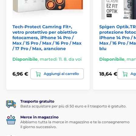
Nella confezione:
Vetro temperato
Panno umido
Tech-Protect Camring Fit+,
Spigen Optik.TR 
Panno asciutto
vetro protettivo per obiettivo
protezione fotoc
fotocamera, iPhone 14 Pro /
iPhone 14 Pro / M
Adesivi sgrassanti
Max / 15 Pro / Max / 16 Pro / Max
Max / 16 Pro / Ma
/ 17 Pro / Max, arancione
blu
Il prodotto è incluso nelle categorie
Disponibile
,
martedì 11. 8. da voi
Disponibile
,
mart
Vetri temperati per iPhone 14 Pro Max
6,96 €
18,64 €
Aggiungi al carrello
Agg
Vetri temperati per iPhone 14 Pro
Trasporto gratuito
Basta acquistare per più di 50 euro e il trasporto è gratuito.
Merce in magazzino
Abbiamo tutta la merce in magazzino e te la consegneremo
il giorno successivo.