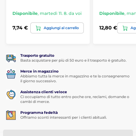
Aspetto: trasparente su tutta la superficie (senza
Disponibile
,
martedì 11. 8. da voi
Disponibile
,
mart
bordo colorato)
Rivestimento oleofobico: Sì
7,74 €
12,80 €
Aggiungi al carrello
Agg
Super flessibile, invisibile, fornisce un'eccellente
qualità dell'immagine
Nella confezione:
Trasporto gratuito
Vetro temperato
Basta acquistare per più di 50 euro e il trasporto è gratuito.
Salvietta umida
Merce in magazzino
Panno asciutto
Abbiamo tutta la merce in magazzino e te la consegneremo
il giorno successivo.
Adesivi antipolvere
Assistenza clienti veloce
Ci occupiamo di tutto entro poche ore, reclami, domande o
cambi di merce.
Programma fedeltà
Offriamo sconti interessanti per i clienti abituali.