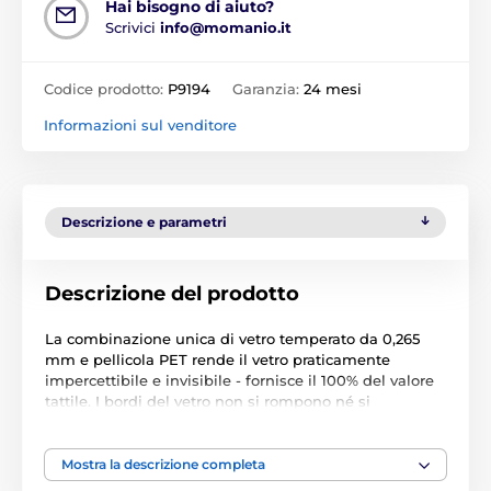
Hai bisogno di aiuto?
Scrivici
info@momanio.it
Codice prodotto:
P9194
Garanzia:
24 mesi
Informazioni sul venditore
Descrizione e parametri
Descrizione del prodotto
La combinazione unica di vetro temperato da 0,265
mm e pellicola PET rende il vetro praticamente
impercettibile e invisibile - fornisce il 100% del valore
tattile. I bordi del vetro non si rompono né si
scheggiano - il vetro è molto flessibile (può essere
piegato anche di 180 gradi!) e grazie alla perfetta
adesione (colla su tutta la superficie) non si accumula
Mostra la descrizione completa
polvere né sporco sotto la pellicola. L'elevata