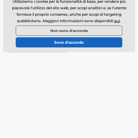
Utilizziamo i cookie per le funzionalità di base, per rendere più
Hai bisogno di aiuto?
offline
piacevole l'utilizzo del sito web, per scopi analitici e, se l'utente
Il servizio clienti è disponibile
fornisce il proprio consenso, anche per scopi di targeting
pubblicitario. Maggiori informazioni sono disponibili
qui
.
info@momanio.it
Non sono d'accordo
Dove ci puoi trovare
Sono d'accordo
Italiano
Tutto sull’acquisto
Chi siamo
Trasporto
Condizioni commerciali
Reclami
Restituzione della merce
Cambio della merce
Politica dell’utilizzo dei
cookie
Informazioni di contatto