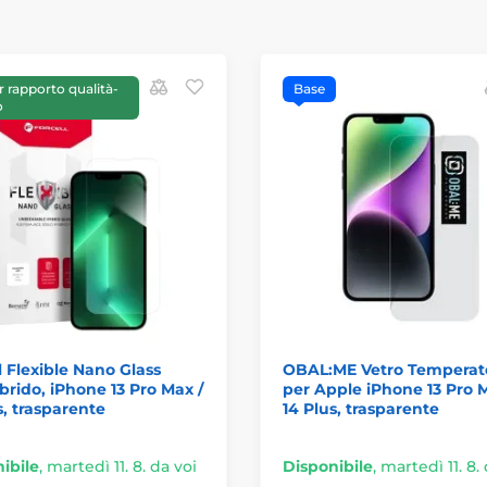
r rapporto qualità-
Base
o
l Flexible Nano Glass
OBAL:ME Vetro Temperat
ibrido, iPhone 13 Pro Max /
per Apple iPhone 13 Pro M
s, trasparente
14 Plus, trasparente
ibile
,
martedì 11. 8. da voi
Disponibile
,
martedì 11. 8.