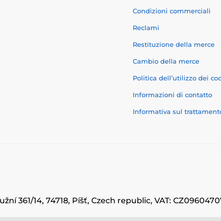
Condizioni commerciali
Reclami
Restituzione della merce
Cambio della merce
Politica dell’utilizzo dei co
Informazioni di contatto
Informativa sul trattament
užní 361/14, 74718, Píšť, Czech republic, VAT: CZ09604
© 2026 www.momanio.it ⦁ Il negozio online è stato creato da
SIMPLIA.cz