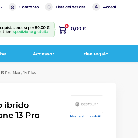
Confronto
Lista dei desideri
Accedi
0
cquista ancora per
50,00 €
0,00 €
 ottieni
spedizione gratuita
che
Accessori
Idee regalo
 13 Pro Max / 14 Plus
o ibrido
hone 13 Pro
Mostra altri prodotti ›