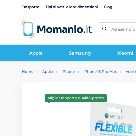
Trasporto
Tipi di vetri e loro dimensioni
Blog
Ad esempio 
Apple
Samsung
Xiaomi
Home
Apple
iPhone
iPhone 13 Pro Max
Vetri
Miglior rapporto qualità-prezzo