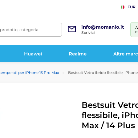
EUR
info@momanio.it
A
prodotto, categoria
e
Scrivici
Huawei
Realme
Altre mar
 temperati per iPhone 13 Pro Max
Bestsuit Vetro ibrido flessibile, iPhone
Bestsuit Vetr
flessibile, iP
Max / 14 Plus