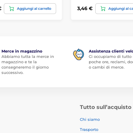
€
3,46 €
Aggiungi al carrello
Aggiungi al ca
Merce in magazzino
Assistenza clienti vel
Abbiamo tutta la merce in
Ci occupiamo di tutto
magazzino e te la
poche ore, reclami, 
consegneremo il giorno
o cambi di merce.
successivo.
Tutto sull’acquisto
Chi siamo
Trasporto