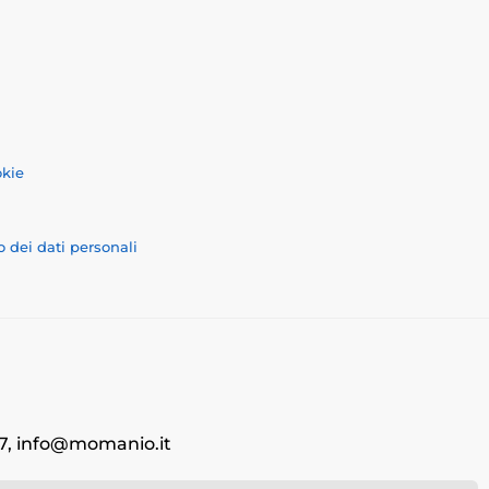
okie
o dei dati personali
707, info@momanio.it