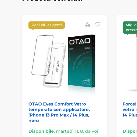
Per i più esigenti
Miglio
prezz
OTAO Eyes Comfort Vetro
Forcel
temperato con applicatore,
vetro 
iPhone 13 Pro Max / 14 Plus,
14 Plu
nero
Disponibile
,
martedì 11. 8. da voi
Dispon