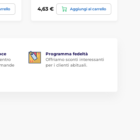
4,63 €
2,
rrello
Aggiungi al carrello
oce
Programma fedeltà
 entro
Offriamo sconti interessanti
domande
per i clienti abituali.