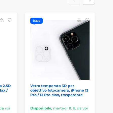
Base
B
o 2.5D
Vetro temperato 3D per
iP
ax /
obiettivo fotocamera, iPhone 13
Ve
Pro / 13 Pro Max, trasparente
 da voi
Disponibile
,
martedì 11. 8. da voi
Di