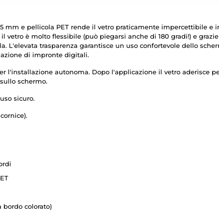
m e pellicola PET rende il vetro praticamente impercettibile e invisi
 vetro è molto flessibile (può piegarsi anche di 180 gradi!) e grazie 
la. L'elevata trasparenza garantisce un uso confortevole dello sche
azione di impronte digitali.
per l'installazione autonoma. Dopo l'applicazione il vetro aderisce 
e sullo schermo.
 uso sicuro.
cornice).
ordi
PET
a bordo colorato)