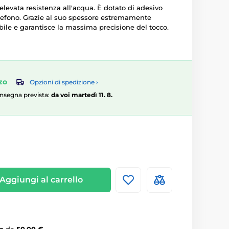
elevata resistenza all'acqua. È dotato di adesivo
telefono. Grazie al suo spessore estremamente
tibile e garantisce la massima precisione del tocco.
zo
Opzioni di spedizione ›
consegna prevista:
da voi martedì 11. 8.
Aggiungi al carrello
a
da
50,00 €