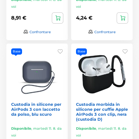
voi
voi
8,91 €
4,24 €
Confrontare
Confrontare
Base
Base
Custodia in silicone per
Custodia morbida in
AirPods 3 con laccetto
silicone per cuffie Apple
da polso, blu scuro
AirPods 3 con clip, nera
(custodia D)
Disponibile
,
martedì 11. 8. da
Disponibile
,
martedì 11. 8. da
voi
voi