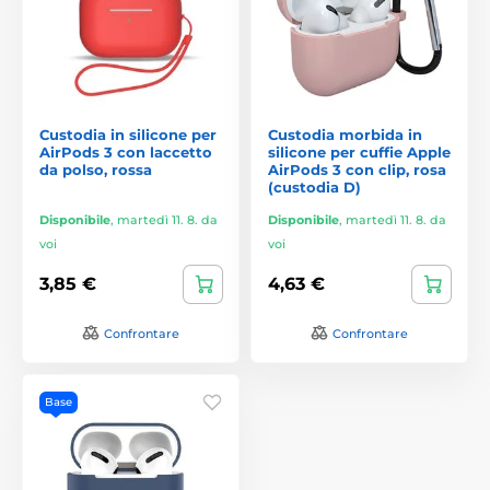
Custodia in silicone per
Custodia morbida in
AirPods 3 con laccetto
silicone per cuffie Apple
da polso, rossa
AirPods 3 con clip, rosa
(custodia D)
Disponibile
,
martedì 11. 8. da
Disponibile
,
martedì 11. 8. da
voi
voi
3,85 €
4,63 €
Confrontare
Confrontare
Base