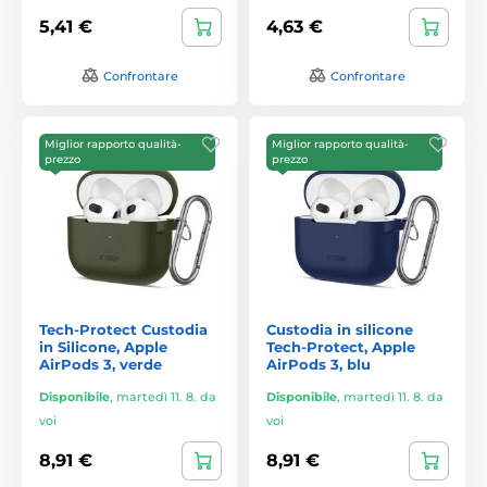
5,41 €
4,63 €
Confrontare
Confrontare
Miglior rapporto qualità-
Miglior rapporto qualità-
prezzo
prezzo
Tech-Protect Custodia
Custodia in silicone
in Silicone, Apple
Tech-Protect, Apple
AirPods 3, verde
AirPods 3, blu
Disponibile
,
martedì 11. 8. da
Disponibile
,
martedì 11. 8. da
voi
voi
8,91 €
8,91 €