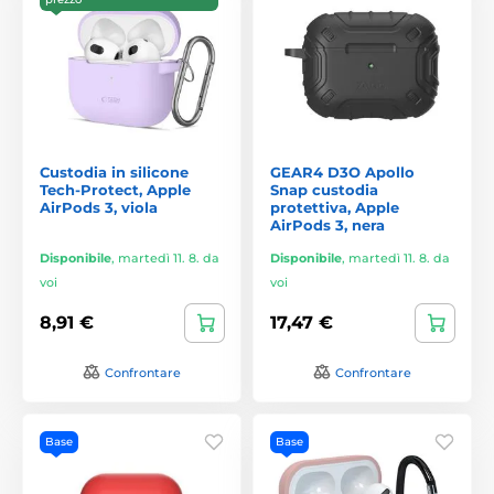
Custodia in silicone
GEAR4 D3O Apollo
Tech-Protect, Apple
Snap custodia
AirPods 3, viola
protettiva, Apple
AirPods 3, nera
Disponibile
,
martedì 11. 8. da
Disponibile
,
martedì 11. 8. da
voi
voi
8,91 €
17,47 €
Confrontare
Confrontare
Base
Base