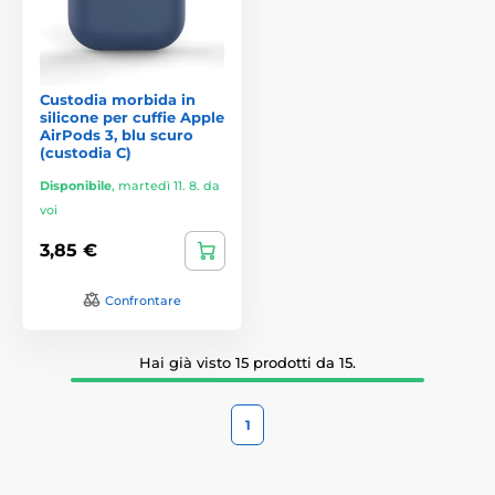
Custodia morbida in
silicone per cuffie Apple
AirPods 3, blu scuro
(custodia C)
Disponibile
,
martedì 11. 8. da
voi
3,85 €
Confrontare
Hai già visto 15 prodotti da 15.
1