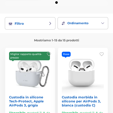
Ordinamento
Filtro
Mostriamo 1-15 da 15 prodotti
Miglior rapporto qualità-
Base
prezzo
Custodia in silicone
Custodia morbida in
Tech-Protect, Apple
silicone per AirPods 3,
AirPods 3, grigia
bianca (custodia C)
Disponibile
,
martedì 11. 8. da
Disponibile
,
martedì 11. 8. da