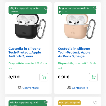
Miglior rapporto qualità-
Miglior rapporto qualità-
prezzo
prezzo
Custodia in silicone
Custodia in silicone
Tech-Protect, Apple
Tech-Protect, Apple
AirPods 3, nera
AirPods 3, beige
Disponibile
,
martedì 11. 8. da
Disponibile
,
martedì 11. 8. da
voi
voi
8,91 €
8,91 €
Confrontare
Confrontare
Miglior rapporto qualità-
Per i più esigenti
prezzo