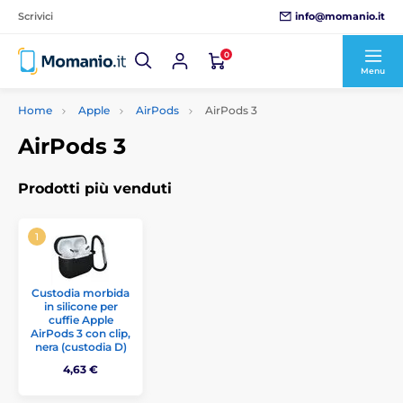
info@momanio.it
Scrivici
0
Menu
Home
Apple
AirPods
AirPods 3
AirPods 3
Prodotti più venduti
Custodia morbida
in silicone per
cuffie Apple
AirPods 3 con clip,
nera (custodia D)
4,63 €