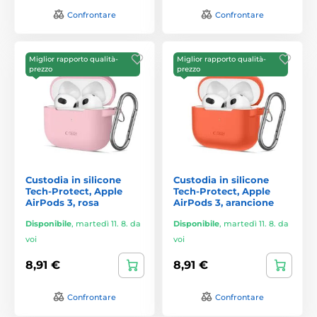
Confrontare
Confrontare
Miglior rapporto qualità-
Miglior rapporto qualità-
prezzo
prezzo
Custodia in silicone
Custodia in silicone
Tech-Protect, Apple
Tech-Protect, Apple
AirPods 3, rosa
AirPods 3, arancione
Disponibile
,
martedì 11. 8. da
Disponibile
,
martedì 11. 8. da
voi
voi
8,91 €
8,91 €
Confrontare
Confrontare