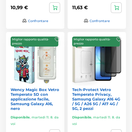
10,99 €
11,63 €
Confrontare
Confrontare
Miglior rapporto qualità-
Miglior rapporto qualità-
prezzo
prezzo
Wency Magic Box Vetro
Tech-Protect Vetro
Temperato 5D con
Temperato Privacy,
applicazione facile,
Samsung Galaxy A16 4G
Samsung Galaxy A16,
/ 5G / A26 5G / A17 4G /
nero
5G, 2 pezzi
Disponibile
,
martedì 11. 8. da
Disponibile
,
martedì 11. 8. da
voi
voi