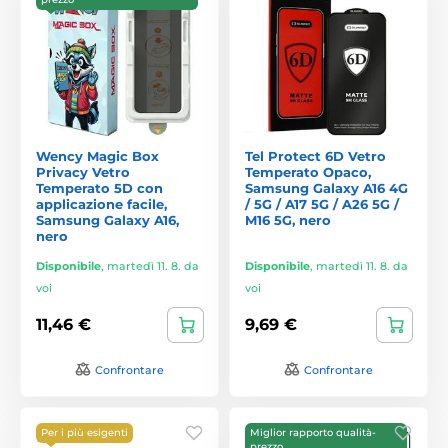
Wency Magic Box
Tel Protect 6D Vetro
Privacy Vetro
Temperato Opaco,
Temperato 5D con
Samsung Galaxy A16 4G
applicazione facile,
/ 5G / A17 5G / A26 5G /
Samsung Galaxy A16,
M16 5G, nero
nero
Disponibile
,
martedì 11. 8. da
Disponibile
,
martedì 11. 8. da
voi
voi
11,46 €
9,69 €
Confrontare
Confrontare
Per i più esigenti
Miglior rapporto qualità-
prezzo