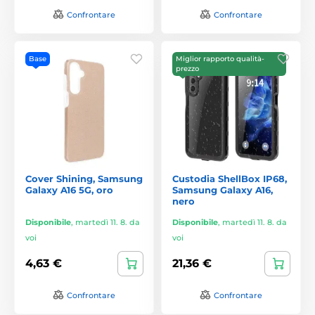
Confrontare
Confrontare
Base
Miglior rapporto qualità-
prezzo
Cover Shining, Samsung
Custodia ShellBox IP68,
Galaxy A16 5G, oro
Samsung Galaxy A16,
nero
Disponibile
,
martedì 11. 8. da
Disponibile
,
martedì 11. 8. da
voi
voi
4,63 €
21,36 €
Confrontare
Confrontare