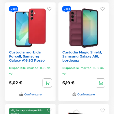
Base
Base
Custodia morbida
Custodia Magic Shield,
Forcell, Samsung
Samsung Galaxy A16,
Galaxy A16 5G Rosso
bordeaux
Disponibile
,
martedì 11. 8. da
Disponibile
,
martedì 11. 8. da
voi
voi
5,02 €
6,19 €
Confrontare
Confrontare
Miglior rapporto qualità-
prezzo