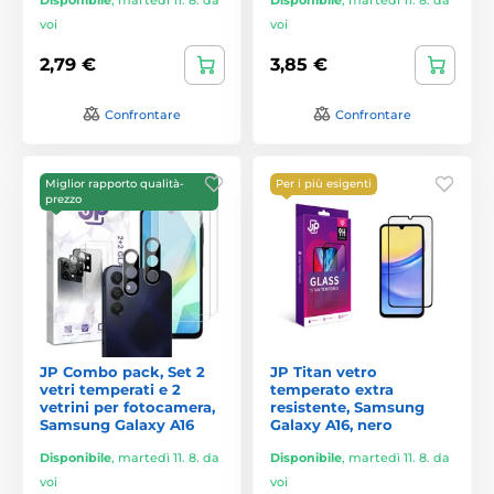
voi
voi
2,79 €
3,85 €
Confrontare
Confrontare
Miglior rapporto qualità-
Per i più esigenti
prezzo
JP Combo pack, Set 2
JP Titan vetro
vetri temperati e 2
temperato extra
vetrini per fotocamera,
resistente, Samsung
Samsung Galaxy A16
Galaxy A16, nero
Disponibile
,
martedì 11. 8. da
Disponibile
,
martedì 11. 8. da
voi
voi