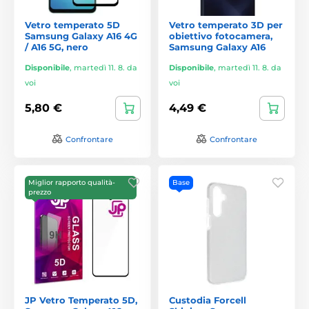
Vetro temperato 5D
Vetro temperato 3D per
Samsung Galaxy A16 4G
obiettivo fotocamera,
/ A16 5G, nero
Samsung Galaxy A16
Disponibile
,
martedì 11. 8. da
Disponibile
,
martedì 11. 8. da
voi
voi
5,80 €
4,49 €
Confrontare
Confrontare
Miglior rapporto qualità-
Base
prezzo
JP Vetro Temperato 5D,
Custodia Forcell