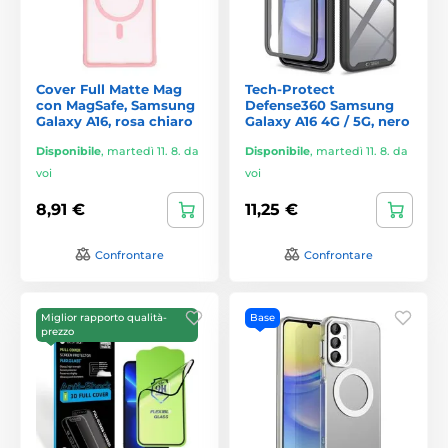
Cover Full Matte Mag
Tech-Protect
con MagSafe, Samsung
Defense360 Samsung
Galaxy A16, rosa chiaro
Galaxy A16 4G / 5G, nero
Disponibile
,
martedì 11. 8. da
Disponibile
,
martedì 11. 8. da
voi
voi
8,91 €
11,25 €
Confrontare
Confrontare
Miglior rapporto qualità-
Base
prezzo