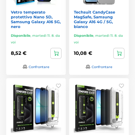
Vetro temperato
Techsuit CandyCase
protettivo Nano 5D,
MagSafe, Samsung
Samsung Galaxy A16 5G,
Galaxy A16 4G / 5G,
nero
bianco
Disponibile
,
martedì 11. 8. da
Disponibile
,
martedì 11. 8. da
voi
voi
8,52 €
10,08 €
Confrontare
Confrontare