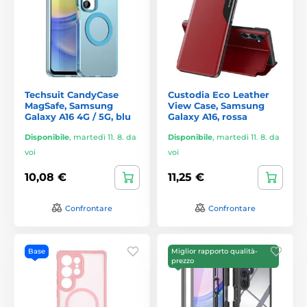
Techsuit CandyCase
Custodia Eco Leather
MagSafe, Samsung
View Case, Samsung
Galaxy A16 4G / 5G, blu
Galaxy A16, rossa
Disponibile
,
martedì 11. 8. da
Disponibile
,
martedì 11. 8. da
voi
voi
10,08 €
11,25 €
Confrontare
Confrontare
Base
Miglior rapporto qualità-
prezzo